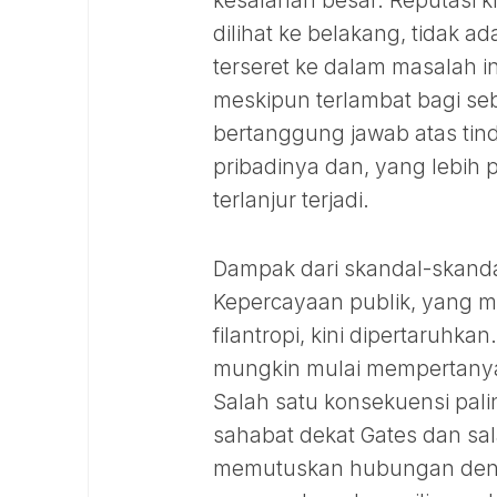
kesalahan besar. Reputasi 
dilihat ke belakang, tidak 
terseret ke dalam masalah i
meskipun terlambat bagi se
bertanggung jawab atas tin
pribadinya dan, yang lebih 
terlanjur terjadi.
Dampak dari skandal-skandal 
Kepercayaan publik, yang me
filantropi, kini dipertaruhk
mungkin mulai mempertanyaka
Salah satu konsekuensi pali
sahabat dekat Gates dan sal
memutuskan hubungan dengan