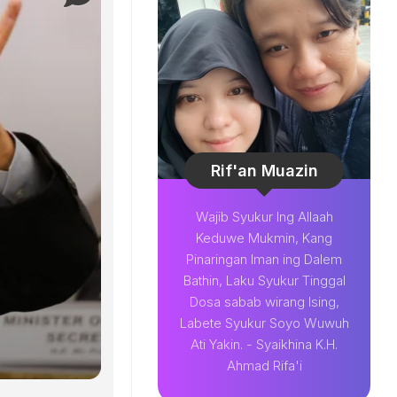
Rif'an Muazin
Wajib Syukur Ing Allaah
Keduwe Mukmin, Kang
Pinaringan Iman ing Dalem
Bathin, Laku Syukur Tinggal
Dosa sabab wirang Ising,
Labete Syukur Soyo Wuwuh
Ati Yakin. - Syaikhina K.H.
Ahmad Rifa'i