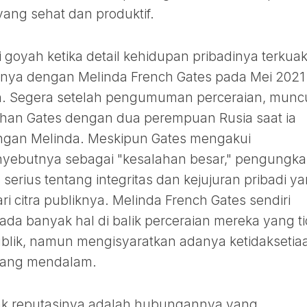
ang sehat dan produktif.
 goyah ketika detail kehidupan pribadinya terkuak
nnya dengan Melinda French Gates pada Mei 2021
n. Segera setelah pengumuman perceraian, munc
uhan Gates dengan dua perempuan Rusia saat ia
engan Melinda. Meskipun Gates mengakui
yebutnya sebagai "kesalahan besar," pengungk
serius tentang integritas dan kejujuran pribadi y
ri citra publiknya. Melinda French Gates sendiri
a banyak hal di balik perceraian mereka yang t
ublik, namun mengisyaratkan adanya ketidaksetia
yang mendalam.
ak reputasinya adalah hubungannya yang