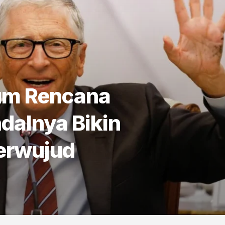
lum Rencana
dalnya Bikin
Terwujud