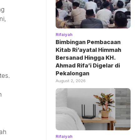
ng
ni,
Rifaiyah
Bimbingan Pembacaan
Kitab Ri’ayatal Himmah
Bersanad Hingga KH.
Ahmad Rifa’i Digelar di
Pekalongan
tes.
August 2, 2026
n
lah
Rifaiyah