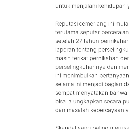
untuk menjalani kehidupan y
Reputasi cemerlang ini mulai
terutama seputar perceraia
setelah 27 tahun pernikaha
laporan tentang perselingk
masih terikat pernikahan d
perselingkuhannya dan men
ini menimbulkan pertanyaan 
selama ini menjadi bagian da
sempat menyatakan bahwa ad
bisa ia ungkapkan secara p
dan masalah kepercayaan 
Skandal yang paling merus