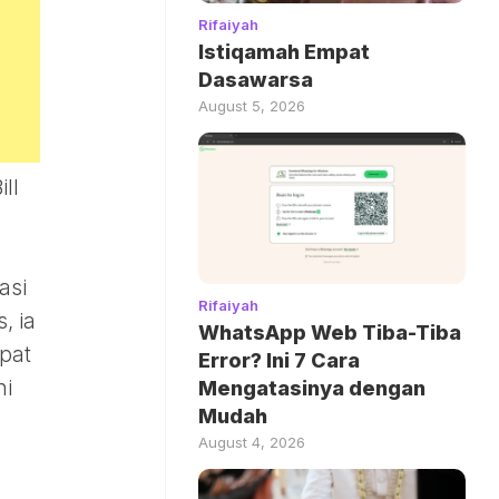
Rifaiyah
Istiqamah Empat
Dasawarsa
August 5, 2026
ll
asi
Rifaiyah
, ia
WhatsApp Web Tiba-Tiba
pat
Error? Ini 7 Cara
ni
Mengatasinya dengan
Mudah
August 4, 2026