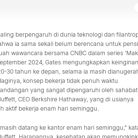
paling berpengaruh di dunia teknologi dan filantrop
ahwa ia sama sekali belum berencana untuk pens
ebuah wawancara bersama CNBC dalam series ‘Make
September 2024, Gates mengungkapkan keingina
20-30 tahun ke depan, selama ia masih dianugera
aginya, konsep bekerja tidak penuh waktu
pandangan yang sangat dipengaruhi oleh sahabat
Buffett, CEO Berkshire Hathaway, yang di usianya
h aktif bekerja enam hari seminggu.
masih datang ke kantor enam hari seminggu," kat
Buffett. Harapannya, kesehatan akan memungkin