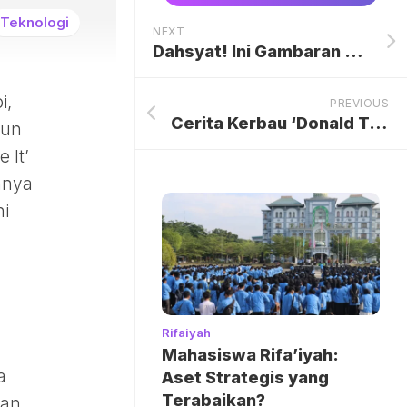
Teknologi
NEXT
Dahsyat! Ini Gambaran Lini Serang Barcelona Andai Gordon & Alvarez Gabung
i,
PREVIOUS
Cerita Kerbau ‘Donald Trump’ yang Urung Dipotong di Idul Adha
iun
 It’
nnya
hi
Rifaiyah
Mahasiswa Rifa’iyah:
a
Aset Strategis yang
Terabaikan?
kan