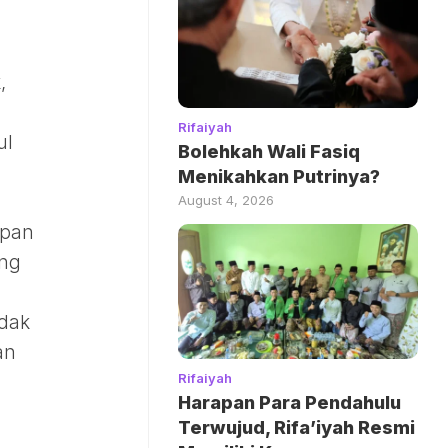
,
Rifaiyah
ul
Bolehkah Wali Fasiq
Menikahkan Putrinya?
August 4, 2026
apan
ang
idak
an
Rifaiyah
Harapan Para Pendahulu
Terwujud, Rifa’iyah Resmi