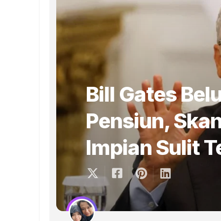
Bill Gates Be
Pensiun, Skan
Impian Sulit 