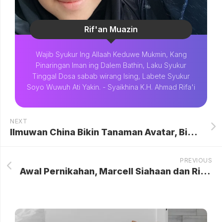
Rif'an Muazin
Wajib Syukur Ing Allaah Keduwe Mukmin, Kang
Pinaringan Iman ing Dalem Bathin, Laku Syukur
Tinggal Dosa sabab wirang Ising, Labete Syukur
Soyo Wuwuh Ati Yakin. - Syaikhina K.H. Ahmad Rifa'i
NEXT
Ilmuwan China Bikin Tanaman Avatar, Bisa Menyala Gantikan Lampu Kota
PREVIOUS
Awal Pernikahan, Marcell Siahaan dan Rima Melati Diuji Masalah Finansial dan Tekanan Sosial yang Menguatkan Ikatan Mereka