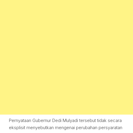
Pernyataan Gubernur Dedi Mulyadi tersebut tidak secara
eksplisit menyebutkan mengenai perubahan persyaratan