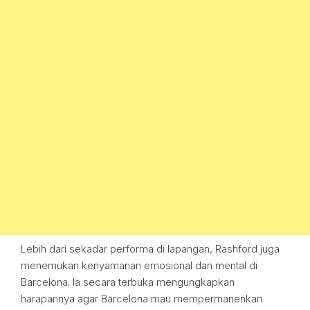
Lebih dari sekadar performa di lapangan, Rashford juga
menemukan kenyamanan emosional dan mental di
Barcelona. Ia secara terbuka mengungkapkan
harapannya agar Barcelona mau mempermanenkan