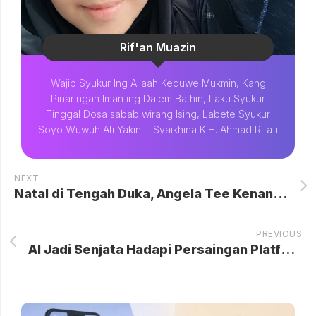
Rif'an Muazin
Wajib Syukur Ing Allaah Keduwe Mukmin, Kang
Pinaringan Iman ing Dalem Bathin, Laku Syukur
Tinggal Dosa sabab wirang Ising, Labete Syukur
Soyo Wuwuh Ati Yakin. - Syaikhina K.H. Ahmad Rifa'i
NEXT
Natal di Tengah Duka, Angela Tee Kenang Ibunda yang Baru Berpulang
PREVIOUS
AI Jadi Senjata Hadapi Persaingan Platform Global di Ekonomi Digital