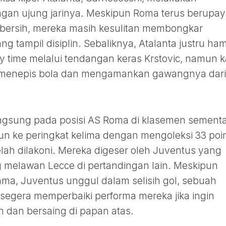
gan ujung jarinya. Meskipun Roma terus berupa
bersih, mereka masih kesulitan membongkar
ng tampil disiplin. Sebaliknya, Atalanta justru ham
 time melalui tendangan keras Krstovic, namun ka
tuk menepis bola dan mengamankan gawangnya dari
ngsung pada posisi AS Roma di klasemen sement
urun ke peringkat kelima dengan mengoleksi 33 poi
elah dilakoni. Mereka digeser oleh Juventus yang
g melawan Lecce di pertandingan lain. Meskipun
ama, Juventus unggul dalam selisih gol, sebuah
segera memperbaiki performa mereka jika ingin
 dan bersaing di papan atas.