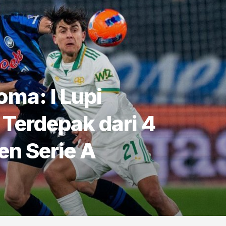
oma: I Lupi
Terdepak dari 4
en Serie A