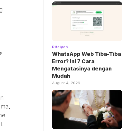
ng
p
i
Rifaiyah
s
WhatsApp Web Tiba-Tiba
Error? Ini 7 Cara
Mengatasinya dengan
Mudah
August 4, 2026
an
oma,
ne
l.