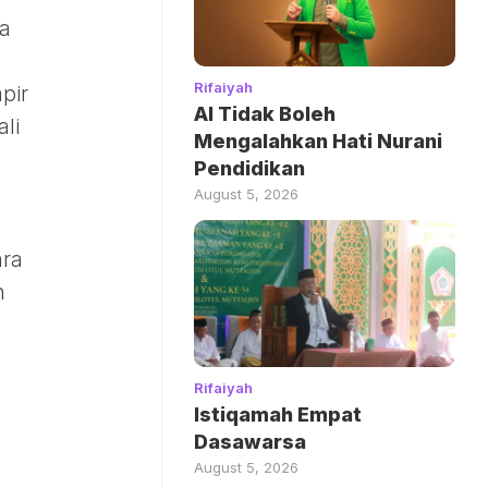
ya
Rifaiyah
pir
AI Tidak Boleh
li
Mengalahkan Hati Nurani
Pendidikan
August 5, 2026
ara
n
Rifaiyah
Istiqamah Empat
Dasawarsa
August 5, 2026