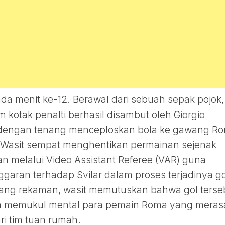
da menit ke-12. Berawal dari sebuah sepak pojok,
 kotak penalti berhasil disambut oleh Giorgio
itu dengan tenang menceploskan bola ke gawang R
r. Wasit sempat menghentikan permainan sejenak
 melalui Video Assistant Referee (VAR) guna
garan terhadap Svilar dalam proses terjadinya go
lang rekaman, wasit memutuskan bahwa gol terse
aja memukul mental para pemain Roma yang meras
ri tim tuan rumah.