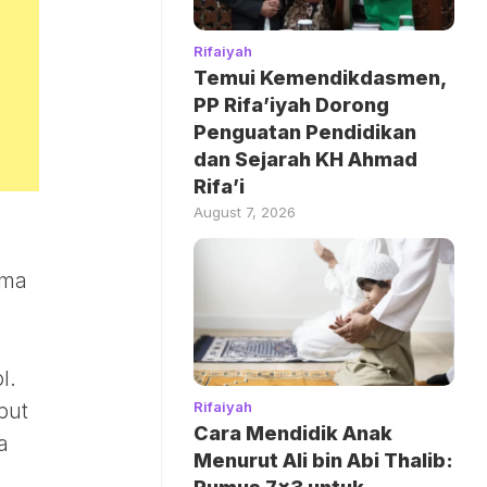
Rifaiyah
Temui Kemendikdasmen,
PP Rifa’iyah Dorong
Penguatan Pendidikan
dan Sejarah KH Ahmad
Rifa’i
August 7, 2026
oma
l.
Rifaiyah
but
Cara Mendidik Anak
a
Menurut Ali bin Abi Thalib: