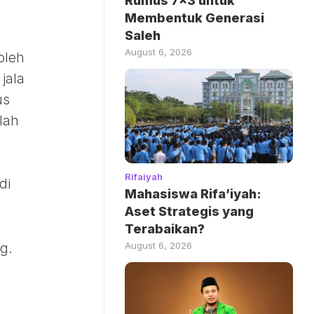
Rumus 7×3 untuk
Membentuk Generasi
Saleh
August 6, 2026
oleh
jala
us
lah
Rifaiyah
di
Mahasiswa Rifa’iyah:
Aset Strategis yang
Terabaikan?
August 6, 2026
g.