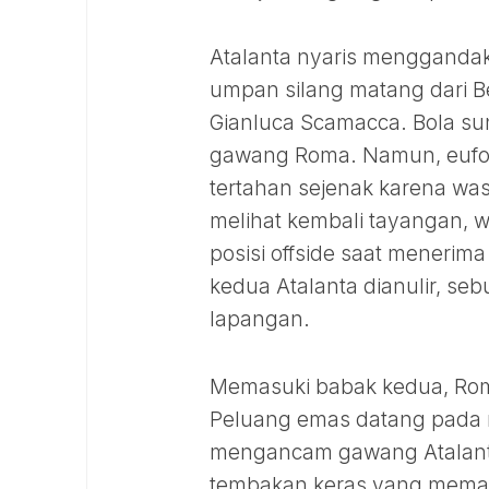
Atalanta nyaris menggandak
umpan silang matang dari Be
Gianluca Scamacca. Bola sun
gawang Roma. Namun, eufor
tertahan sejenak karena was
melihat kembali tayangan,
posisi offside saat menerim
kedua Atalanta dianulir, s
lapangan.
Memasuki babak kedua, Rom
Peluang emas datang pada m
mengancam gawang Atalanta
tembakan keras yang memaks