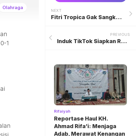
Olahraga
NEXT
Fitri Tropica Gak Sangka, Berkat Putrinya Disambut dan Dikawal Menuju Raudah
tan
PREVIOUS
Induk TikTok Siapkan Rp 238 Triliun untuk Borong Chip AI Nvidia
 0-1
ai
Rifaiyah
Reportase Haul KH.
alan
Ahmad Rifa’i: Menjaga
Adab, Merawat Kenangan
isi