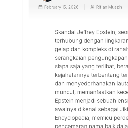
February 15, 2026
Rif'an Muazin
Skandal Jeffrey Epstein, s
terhubung dengan lingkaran e
gelap dan kompleks di rana
serangkaian pengungkapan 
siapa saja yang terlibat, b
kejahatannya terbentang t
dan menyederhanakan lautan 
muncul, memanfaatkan kece
Epstein menjadi sebuah ens
awalnya dikenal sebagai Jiki
Encyclopedia, memicu perdeba
pencemaran nama baik dala