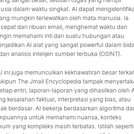
 yang sangat besar, sebuah tugas yang hampir
usia dalam waktu singkat. AI dapat mengidentifika
yang mungkin terlewatkan oleh mata manusia. Ia
 cepat dari ribuan email, menghemat waktu dan
ingin memahami inti dari suatu hubungan atau
enjadikan AI alat yang sangat powerful dalam bid
 dan analisis intelijen sumber terbuka (OSINT).
AI ini juga memunculkan kekhawatiran besar terkai
Meskipun The Jmail Encyclopedia tampak menyerta
iap entri, laporan-laporan yang dihasilkan oleh A
 kesalahan faktual, interpretasi yang bias, atau
dak berdasar. AI bekerja berdasarkan algoritma da
mampuannya untuk memahami nuansa, konteks
kum yang kompleks masih terbatas. Istilah seperti