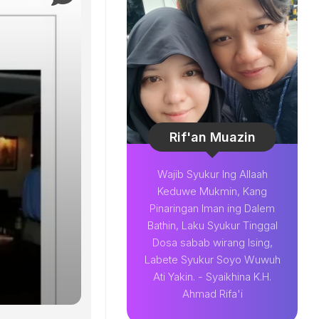
Rif'an Muazin
Wajib Syukur Ing Allaah
Keduwe Mukmin, Kang
Pinaringan Iman ing Dalem
Bathin, Laku Syukur Tinggal
Dosa sabab wirang Ising,
Labete Syukur Soyo Wuwuh
Ati Yakin. - Syaikhina K.H.
Ahmad Rifa'i