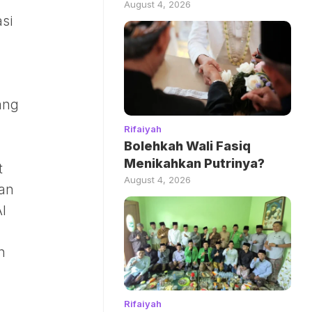
August 4, 2026
si
ang
Rifaiyah
Bolehkah Wali Fasiq
Menikahkan Putrinya?
t
August 4, 2026
kan
I
n
Rifaiyah