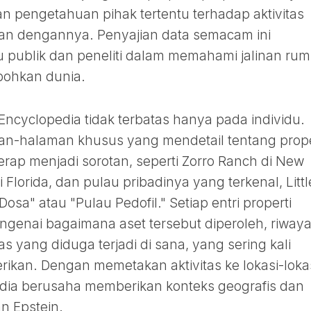
n pengetahuan pihak tertentu terhadap aktivitas
tkan dengannya. Penyajian data semacam ini
publik dan peneliti dalam memahami jalinan rumi
bohkan dunia.
ncyclopedia tidak terbatas hanya pada individu.
man-halaman khusus yang mendetail tentang prope
kerap menjadi sorotan, seperti Zorro Ranch di New
Florida, dan pulau pribadinya yang terkenal, Littl
osa" atau "Pulau Pedofil." Setiap entri properti
ngenai bagaimana aset tersebut diperoleh, riwaya
as yang diduga terjadi di sana, yang sering kali
ikan. Dengan memetakan aktivitas ke lokasi-loka
opedia berusaha memberikan konteks geografis dan
n Epstein.