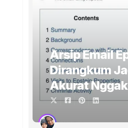
Arsip Email E
Dirangkum Jad
Akurat Ngga