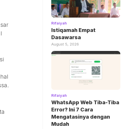
Rifaiyah
esar
Istiqamah Empat
l
Dasawarsa
August 5, 2026
si
 hal
ssa.
Rifaiyah
WhatsApp Web Tiba-Tiba
Error? Ini 7 Cara
ta
Mengatasinya dengan
Mudah