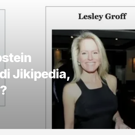
pstein
i Jikipedia,
k?