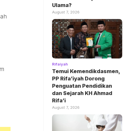
Ulama?
August 7, 2026
lah
Rifaiyah
am
Temui Kemendikdasmen,
PP Rifa’iyah Dorong
Penguatan Pendidikan
dan Sejarah KH Ahmad
Rifa’i
August 7, 2026