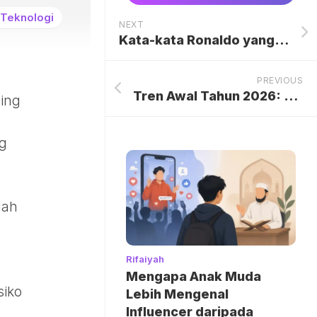
Teknologi
NEXT
Kata-kata Ronaldo yang Cetak Gol Lagi Usai ‘Drama Ngambek’ di Al Nassr
PREVIOUS
Tren Awal Tahun 2026: Mobil Listrik-PHEV ‘Beringas’, Hybrid Gimana?
ling
g
p
lah
Rifaiyah
Mengapa Anak Muda
siko
Lebih Mengenal
Influencer daripada