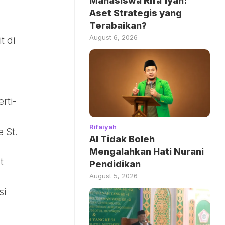
Mahasiswa Rifa’iyah:
Aset Strategis yang
Terabaikan?
August 6, 2026
t di
rti-
Rifaiyah
e St.
AI Tidak Boleh
Mengalahkan Hati Nurani
t
Pendidikan
August 5, 2026
si