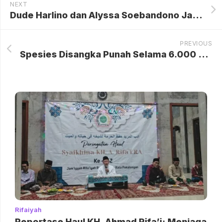
NEXT
Dude Harlino dan Alyssa Soebandono Janji Bantu Korban PT DSI Bersuara dan Dukung Proses Hukum demi Pengembalian Dana
PREVIOUS
Spesies Disangka Punah Selama 6.000 Tahun Ditemukan di Papua Nugini
Rifaiyah
Reportase Haul KH. Ahmad Rifa’i: Menjaga