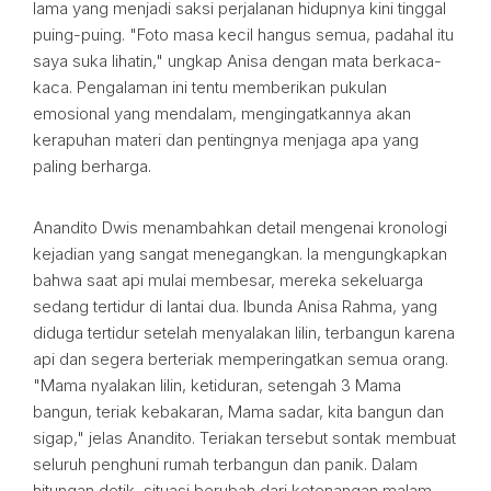
lama yang menjadi saksi perjalanan hidupnya kini tinggal
puing-puing. "Foto masa kecil hangus semua, padahal itu
saya suka lihatin," ungkap Anisa dengan mata berkaca-
kaca. Pengalaman ini tentu memberikan pukulan
emosional yang mendalam, mengingatkannya akan
kerapuhan materi dan pentingnya menjaga apa yang
paling berharga.
Anandito Dwis menambahkan detail mengenai kronologi
kejadian yang sangat menegangkan. Ia mengungkapkan
bahwa saat api mulai membesar, mereka sekeluarga
sedang tertidur di lantai dua. Ibunda Anisa Rahma, yang
diduga tertidur setelah menyalakan lilin, terbangun karena
api dan segera berteriak memperingatkan semua orang.
"Mama nyalakan lilin, ketiduran, setengah 3 Mama
bangun, teriak kebakaran, Mama sadar, kita bangun dan
sigap," jelas Anandito. Teriakan tersebut sontak membuat
seluruh penghuni rumah terbangun dan panik. Dalam
hitungan detik, situasi berubah dari ketenangan malam