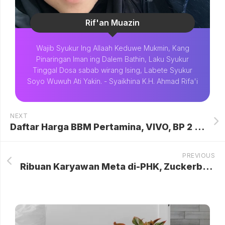
Rif'an Muazin
Wajib Syukur Ing Allaah Keduwe Mukmin, Kang
Pinaringan Iman ing Dalem Bathin, Laku Syukur
Tinggal Dosa sabab wirang Ising, Labete Syukur
Soyo Wuwuh Ati Yakin. - Syaikhina K.H. Ahmad Rifa'i
NEXT
Daftar Harga BBM Pertamina, VIVO, BP 2 Mei 2026: Lonjakan Drastis BBM Diesel Tembus Rp 30 Ribu/Liter
PREVIOUS
Ribuan Karyawan Meta di-PHK, Zuckerberg: Demi Biayai AI