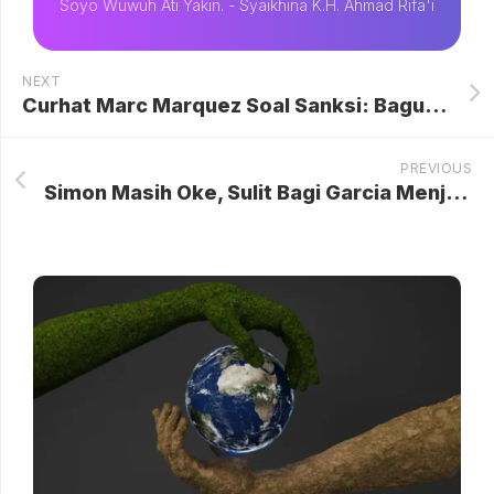
Soyo Wuwuh Ati Yakin. - Syaikhina K.H. Ahmad Rifa'i
NEXT
Curhat Marc Marquez Soal Sanksi: Bagus buat Tontonan, Tidak Bagi Saya
PREVIOUS
Simon Masih Oke, Sulit Bagi Garcia Menjadi Kiper Utama Spanyol