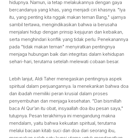
hidupnya. Namun, ia tetap melakukannya dengan gaya
bercandanya yang khas, yang menjadi ciri khasnya. "Iya
itu, yang penting kita nggak makan teman Bang," ujarnya
sambil tertawa, mengindikasikan bahwa ia berusaha
menjalani hidup dengan prinsip kejujuran dan kebaikan,
serta menghindari konflik yang tidak perlu. Penekanannya
pada "tidak makan teman" menyiratkan pentingnya
menjaga hubungan baik dan integritas dalam kehidupan
sehari-hari, terutama setelah melewati cobaan besar.
Lebih lanjut, Aldi Taher menegaskan pentingnya aspek
spiritual dalam perjuangannya. Ia menekankan bahwa doa
dan ibadah memiliki peran krusial dalam proses
penyembuhan dan menjaga kesehatan. "Dan bismillah
baca Al Qur’an itu obat, insyaallah doa ibu pesan saya,"
tutupnya. Pesan terakhirnya ini mengandung makna
mendalam, yaitu bahwa kekuatan spiritual, terutama
melalui bacaan kitab suci dan doa dari seorang ibu,
merupakan salah satu kunci utama untuk mendapatkan