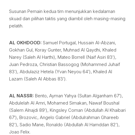
Susunan Pemain kedua tim menunjukkan kedalaman
skuad dan pilihan taktis yang diambil oleh masing-masing
pelatih.
AL OKHDOOD:
Samuel Portugal, Hussain Al-Abzani,
Gokhan Gul, Koray Gunter, Muhnad Al Qaydhi, Khaled
Narey (Saleh Al Harthi), Mateo Borrell (Naif Asiri 83′),
Juan Pedroza, Christian Bassogog (Mohammed Juhaif
83′), Abdulaziz Hetela (Yvan Neyou 64′), Khaled Al
Lazam (Saleh Al Abbas 83′).
AL NASSR:
Bento, Ayman Yahya (Sultan Alganham 67′),
Abdulelah Al Amri, Mohamed Simakan, Nawaf Boushal
(Salem Alnajdi 89′), Kingsley Coman (Abdullah Al Khaibari
67′), Brozovic, Angelo Gabriel (Abdulrahman Ghareeb
82′), Sadio Mane, Ronaldo (Abdullah Al Hamddan 82′),
Joao Felix.