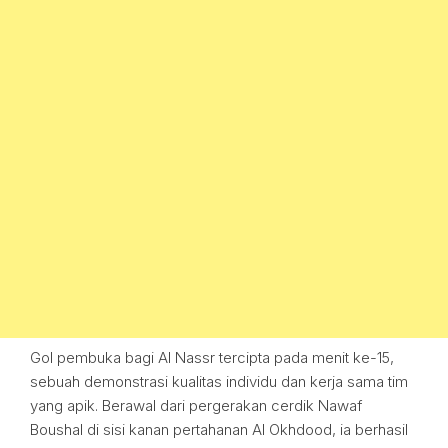
Gol pembuka bagi Al Nassr tercipta pada menit ke-15,
sebuah demonstrasi kualitas individu dan kerja sama tim
yang apik. Berawal dari pergerakan cerdik Nawaf
Boushal di sisi kanan pertahanan Al Okhdood, ia berhasil