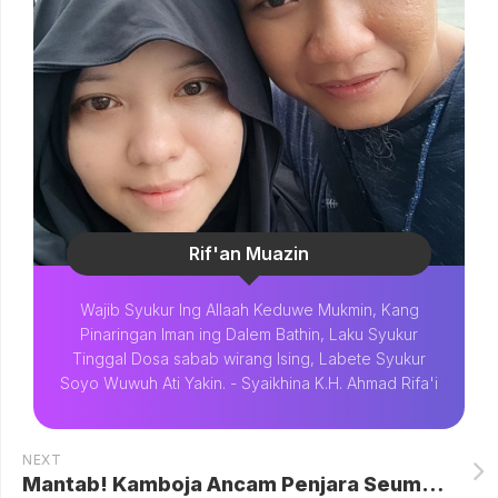
Rif'an Muazin
Wajib Syukur Ing Allaah Keduwe Mukmin, Kang
Pinaringan Iman ing Dalem Bathin, Laku Syukur
Tinggal Dosa sabab wirang Ising, Labete Syukur
Soyo Wuwuh Ati Yakin. - Syaikhina K.H. Ahmad Rifa'i
NEXT
Mantab! Kamboja Ancam Penjara Seumur Hidup Pelaku Penipuan Online