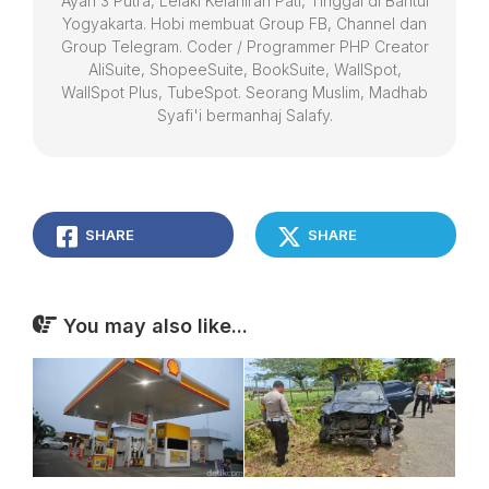
Ayah 3 Putra, Lelaki Kelahiran Pati, Tinggal di Bantul
Yogyakarta. Hobi membuat Group FB, Channel dan
Group Telegram. Coder / Programmer PHP Creator
AliSuite, ShopeeSuite, BookSuite, WallSpot,
WallSpot Plus, TubeSpot. Seorang Muslim, Madhab
Syafi'i bermanhaj Salafy.
SHARE
SHARE
You may also like...