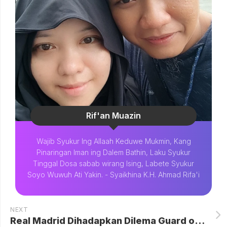
Rif'an Muazin
Wajib Syukur Ing Allaah Keduwe Mukmin, Kang
Pinaringan Iman ing Dalem Bathin, Laku Syukur
Tinggal Dosa sabab wirang Ising, Labete Syukur
Soyo Wuwuh Ati Yakin. - Syaikhina K.H. Ahmad Rifa'i
NEXT
Real Madrid Dihadapkan Dilema Guard of Honor untuk Barcelona, Alvaro Arbeloa Ungkap Sikap Tim