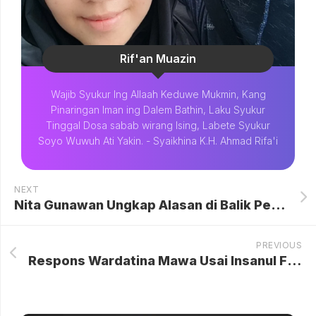
Rif'an Muazin
Wajib Syukur Ing Allaah Keduwe Mukmin, Kang
Pinaringan Iman ing Dalem Bathin, Laku Syukur
Tinggal Dosa sabab wirang Ising, Labete Syukur
Soyo Wuwuh Ati Yakin. - Syaikhina K.H. Ahmad Rifa'i
NEXT
Nita Gunawan Ungkap Alasan di Balik Perseteruan dengan Ibu hingga Pergi dari Rumah
PREVIOUS
Respons Wardatina Mawa Usai Insanul Fahmi Muncul ke Publik dan Memberikan Klarifikasi: Memilih Jalur Hukum dan Menyerahkan Bukti ke Penyidik