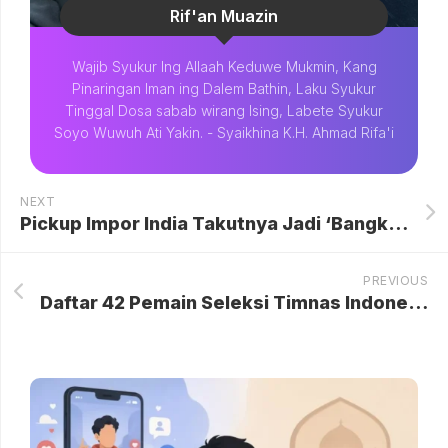
Rif'an Muazin
Wajib Syukur Ing Allaah Keduwe Mukmin, Kang
Pinaringan Iman ing Dalem Bathin, Laku Syukur
Tinggal Dosa sabab wirang Ising, Labete Syukur
Soyo Wuwuh Ati Yakin. - Syaikhina K.H. Ahmad Rifa'i
NEXT
Pickup Impor India Takutnya Jadi ‘Bangkai’, Begini Kata Bos Agrinas
PREVIOUS
Daftar 42 Pemain Seleksi Timnas Indonesia U-17 Pilihan Kurniawan Dwi Yulianto: Harapan Baru untuk Panggung Internasional