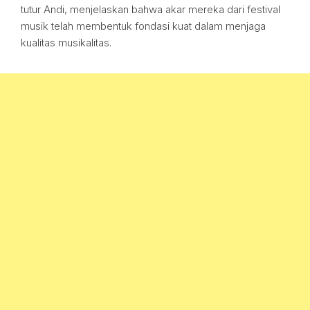
tutur Andi, menjelaskan bahwa akar mereka dari festival
musik telah membentuk fondasi kuat dalam menjaga
kualitas musikalitas.