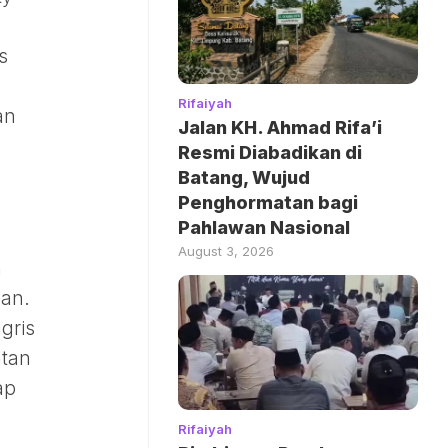
s
Rifaiyah
an
Jalan KH. Ahmad Rifa’i
Resmi Diabadikan di
Batang, Wujud
Penghormatan bagi
Pahlawan Nasional
August 3, 2026
n
gan.
gris
atan
ap
Rifaiyah