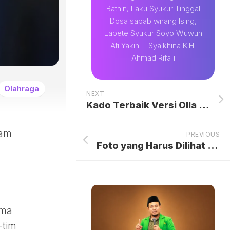
Bathin, Laku Syukur Tinggal
Dosa sabab wirang Ising,
Labete Syukur Soyo Wuwuh
Ati Yakin. - Syaikhina K.H.
Ahmad Rifa'i
Olahraga
NEXT
Kado Terbaik Versi Olla Ramlan di Ulang Tahunnya
lam
PREVIOUS
Foto yang Harus Dilihat Dua Kali, Baru Deh Ngeh.
ima
-tim