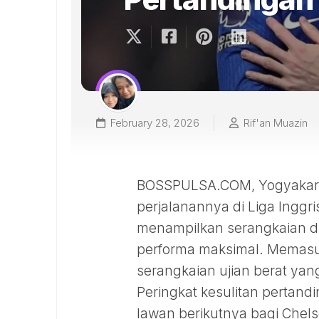
February 28, 2026
Rif'an Muazin
BOSSPULSA.COM, Yogyakarta
perjalanannya di Liga Inggr
menampilkan serangkaian d
performa maksimal. Memasuk
serangkaian ujian berat ya
Peringkat kesulitan pertand
lawan berikutnya bagi Chelsea