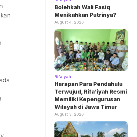
an
Bolehkah Wali Fasiq
Menikahkan Putrinya?
gkan
August 4, 2026
m
Rifaiyah
rada
Harapan Para Pendahulu
Terwujud, Rifa’iyah Resmi
a
Memiliki Kepengurusan
Wilayah di Jawa Timur
August 3, 2026
ty