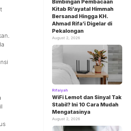
Bimbingan Pembacaan
Kitab Ri’ayatal Himmah
t
Bersanad Hingga KH.
Ahmad Rifa’i Digelar di
Pekalongan
kan.
August 2, 2026
Ia
nsi
Rifaiyah
WiFi Lemot dan Sinyal Tak
a
Stabil? Ini 10 Cara Mudah
il
Mengatasinya
August 2, 2026
gus