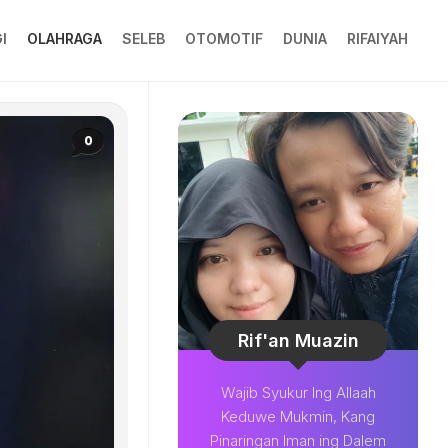
I
OLAHRAGA
SELEB
OTOMOTIF
DUNIA
RIFAIYAH
0
Rif'an Muazin
Wajib Syukur Ing Allaah
Keduwe Mukmin, Kang
Pinaringan Iman ing Dalem