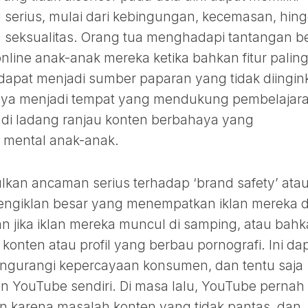
 serius, mulai dari kebingungan, kecemasan, hin
 seksualitas. Orang tua menghadapi tantangan b
nline anak-anak mereka ketika bahkan fitur palin
n dapat menjadi sumber paparan yang tidak diingin
snya menjadi tempat yang mendukung pembelajar
adi ladang ranjau konten berbahaya yang
mental anak-anak.
lkan ancaman serius terhadap ‘brand safety’ ata
ngiklan besar yang menempatkan iklan mereka d
 jika iklan mereka muncul di samping, atau bah
konten atau profil yang berbau pornografi. Ini da
ngurangi kepercayaan konsumen, dan tentu saja
YouTube sendiri. Di masa lalu, YouTube pernah
n karena masalah konten yang tidak pantas, dan