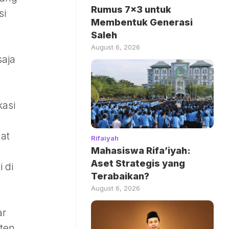
Rumus 7×3 untuk
si
Membentuk Generasi
Saleh
August 6, 2026
saja
kasi
gat
Rifaiyah
Mahasiswa Rifa’iyah:
Aset Strategis yang
 di
Terabaikan?
August 6, 2026
ar
ten