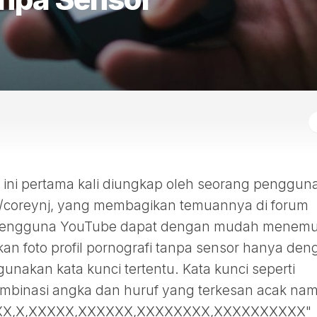
i pertama kali diungkap oleh seorang penggun
/coreynj, yang membagikan temuannya di forum
j, pengguna YouTube dapat dengan mudah menem
an foto profil pornografi tanpa sensor hanya den
akan kata kunci tertentu. Kata kunci seperti
ombinasi angka dan huruf yang terkesan acak na
XX,XXX,X,XXXXX,XXXXXX,XXXXXXXX,XXXXXXXXXX"