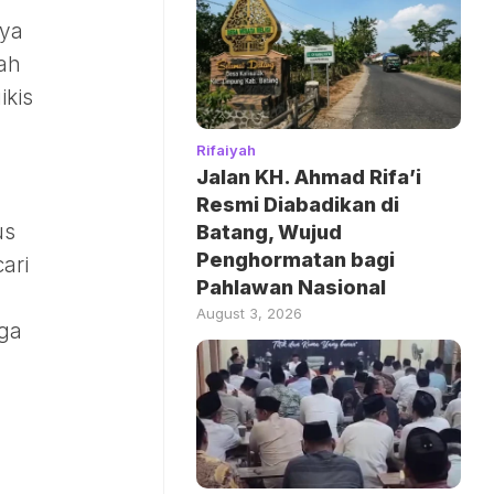
nya
ah
ikis
Rifaiyah
Jalan KH. Ahmad Rifa’i
Resmi Diabadikan di
us
Batang, Wujud
Penghormatan bagi
ari
Pahlawan Nasional
August 3, 2026
uga