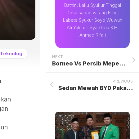
Bathin, Laku Syukur Tinggal
Dosa sabab wirang Ising,
Labete Syukur Soyo Wuwuh
Ati Yakin. - Syaikhina K.H.
Ahmad Rifa'i
Teknologi
NEXT
Borneo Vs Persib Mepet Agenda ACL 2, Bojan Hodak Minta Revisi Jadwal untuk Optimalisasi Performa
a
PREVIOUS
Sedan Mewah BYD Pakai Baterai Jumbo, Bisa Tempuh Jarak 1.000 Km Sekali Isi, Tawarkan Teknologi Revolusioner
ukan
gan
mun