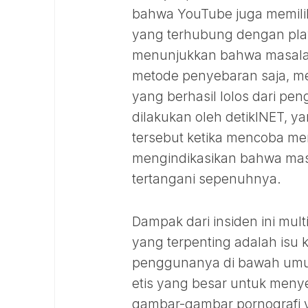
bahwa YouTube juga memiliki
yang terhubung dengan play
menunjukkan bahwa masalahn
metode penyebaran saja, me
yang berhasil lolos dari pen
dilakukan oleh detikINET, y
tersebut ketika mencoba men
mengindikasikan bahwa masa
tertangani sepenuhnya.
Dampak dari insiden ini mul
yang terpenting adalah isu
penggunanya di bawah umur,
etis yang besar untuk men
gambar-gambar pornografi ya