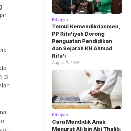
g
gar
Rifaiyah
Temui Kemendikdasmen,
PP Rifa’iyah Dorong
Penguatan Pendidikan
dan Sejarah KH Ahmad
dak
Rifa’i
August 7, 2026
ada
n di
alah
nal
Rifaiyah
an
Cara Mendidik Anak
Menurut Ali bin Abi Thalib:
yang