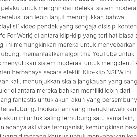
 pelaku untuk menghindari deteksi sistem modera
penelusuran lebih lanjut menunjukkan bahwa
playlist’ video pendek yang sengaja disisipi konten
 For Work) di antara klip-klip yang terlihat biasa 
tegi ini memungkinkan mereka untuk menyebarkan
rselubung, memanfaatkan algoritma YouTube untuk
 menyulitkan sistem moderasi untuk mengidentifi
n berbahaya secara efektif. Klip-klip NSFW ini
utaan kali, menunjukkan skala jangkauan yang san
ler di antara mereka bahkan memiliki lebih dari
ang fantastis untuk akun-akun yang bersembunyi
n terselubung. Indikasi lain yang mengkhawatirkan
akun ini untuk saling terhubung satu sama lain,
 adanya aktivitas terorganisir, kemungkinan bes
ot yang dirancang khusus untuk menyebarkan kon