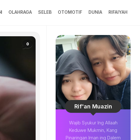
I
OLAHRAGA
SELEB
OTOMOTIF
DUNIA
RIFAIYAH
0
Rif'an Muazin
Wajib Syukur Ing Allaah
Keduwe Mukmin, Kang
Pinaringan Iman ing Dalem