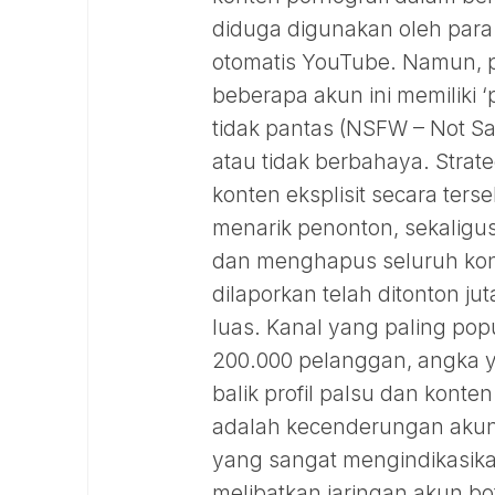
diduga digunakan oleh para
otomatis YouTube. Namun, 
beberapa akun ini memiliki ‘
tidak pantas (NSFW – Not Safe
atau tidak berbahaya. Stra
konten eksplisit secara te
menarik penonton, sekaligus
dan menghapus seluruh konte
dilaporkan telah ditonton j
luas. Kanal yang paling popu
200.000 pelanggan, angka y
balik profil palsu dan konte
adalah kecenderungan akun-
yang sangat mengindikasikan
melibatkan jaringan akun b