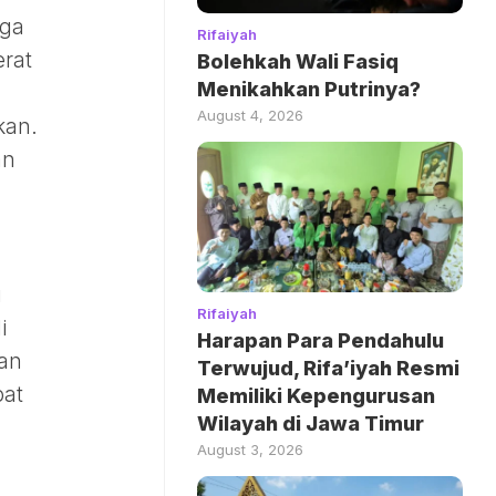
gga
Rifaiyah
erat
Bolehkah Wali Fasiq
Menikahkan Putrinya?
g
August 4, 2026
kan.
an
u
Rifaiyah
i
Harapan Para Pendahulu
kan
Terwujud, Rifa’iyah Resmi
pat
Memiliki Kepengurusan
Wilayah di Jawa Timur
August 3, 2026