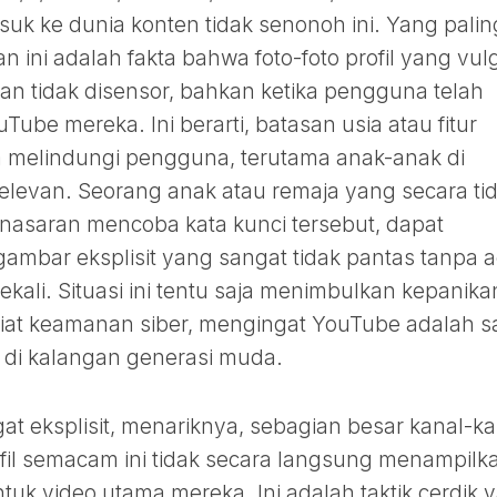
suk ke dunia konten tidak senonoh ini. Yang palin
 ini adalah fakta bahwa foto-foto profil yang vul
s dan tidak disensor, bahkan ketika pengguna telah
uTube mereka. Ini berarti, batasan usia atau fitur
melindungi pengguna, terutama anak-anak di
elevan. Seorang anak atau remaja yang secara ti
enasaran mencoba kata kunci tersebut, dapat
ambar eksplisit yang sangat tidak pantas tanpa 
ekali. Situasi ini tentu saja menimbulkan kepanika
iat keamanan siber, mengingat YouTube adalah s
r di kalangan generasi muda.
at eksplisit, menariknya, sebagian besar kanal-ka
il semacam ini tidak secara langsung menampilk
tuk video utama mereka. Ini adalah taktik cerdik 