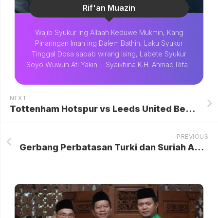
Rif'an Muazin
Wajib Syukur Ing Allaah Keduwe Mukmin, Kang
Pinaringan Iman ing Dalem Bathin, Laku Syukur
Tinggal Dosa sabab wirang Ising, Labete Syukur
Soyo Wuwuh Ati Yakin. - Syaikhina K.H. Ahmad Rifa'i
NEXT
Tottenham Hotspur vs Leeds United Berakhir Imbang 1-1, Spurs Terancam Degradasi
PREVIOUS
Gerbang Perbatasan Turki dan Suriah Akan Dibuka Usai 12 Tahun Ditutup