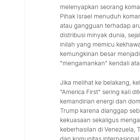
melenyapkan seorang komand
Pihak Israel menuduh komand
atau gangguan terhadap arus l
distribusi minyak dunia, se
inilah yang memicu kekhawat
kemungkinan besar menjadi 
"mengamankan" kendali ata
Jika melihat ke belakang, k
"America First" sering kali
kemandirian energi dan dom
Trump karena dianggap seba
kekuasaan sekaligus menga
keberhasilan di Venezuela
dan komunitas internasional