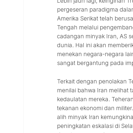
Lebih jauh lagi, keinginan
pergeseran paradigma dalam
Amerika Serikat telah beru
Tengah melalui pengemban
cadangan minyak Iran, AS se
dunia. Hal ini akan member
menekan negara-negara lain
sangat bergantung pada impo
Terkait dengan penolakan T
menilai bahwa Iran melihat
kedaulatan mereka. Teheran
tekanan ekonomi dan milite
alih minyak Iran kemungkin
peningkatan eskalasi di Sel