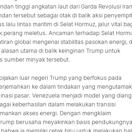
an tinggi angkatan laut dari Garda Revolusi Iran
an tersebut sebagai otak di balik aksi penyempi
alu lintas maritim di Selat Hormuz, jalur vital ba
jak perang meletus. Ancaman terhadap Selat Horm
iran global mengenai stabilitas pasokan energi, 
alasan utama di balik keinginan Trump untuk
s sumber minyak tersebut.
ebijakan luar negeri Trump yang berfokus pada
 diterjemahkan ke dalam tindakan yang mengutama
inasi pasar. Venezuela menjadi model yang diang
gai keberhasilan dalam melakukan transisi
mankan akses energi. Dengan mengklaim
, Trump berusaha meyakinkan basis pendukungny
 bahwa ia memiliki cetak biru untuk melakukan hal