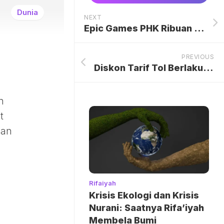
Dunia
NEXT
Epic Games PHK Ribuan Karyawan, Bukan Karena AI Tapi Fortnite
PREVIOUS
Diskon Tarif Tol Berlaku Lagi, Balik ke Jakarta dari Semarang Cuma Segini
n
t
aan
Rifaiyah
Krisis Ekologi dan Krisis
Nurani: Saatnya Rifa’iyah
Membela Bumi
-