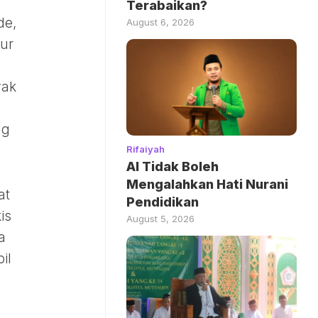
Terabaikan?
de,
August 6, 2026
ur
yak
ng
Rifaiyah
AI Tidak Boleh
Mengalahkan Hati Nurani
at
Pendidikan
is
August 5, 2026
a
il