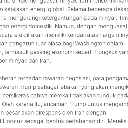
 Trump untuk menguasai minyak Iran mencerminkan
 kebijakan energi global. Selama beberapa deka
saha mengurangi ketergantungan pada minyak Tim
gan energi domestik. Namun, dengan menguasai
cara efektif akan memiliki kendali atas harga min
ikan pengaruh luar biasa bagi Washington dalam
, termasuk pesaing ekonomi seperti Tiongkok ya
r minyak dari Iran.
eheran terhadap tawaran negosiasi, para pengam
 tawaran Trump sebagai jebakan yang akan mengik
 bersikeras bahwa mereka tidak akan tunduk pad
r. Oleh karena itu, ancaman Trump untuk mengamb
an besar akan direspons oleh Iran dengan
at Hormuz sebagai bentuk pertahanan diri. Mereka