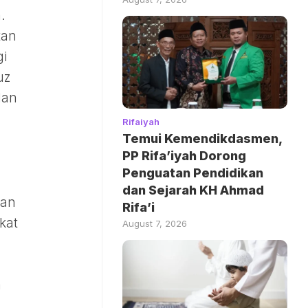
.
tan
gi
uz
dan
Rifaiyah
Temui Kemendikdasmen,
PP Rifa’iyah Dorong
Penguatan Pendidikan
dan Sejarah KH Ahmad
kan
Rifa’i
kat
August 7, 2026
a