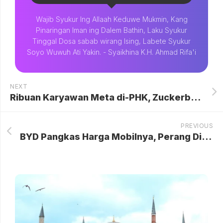
Wajib Syukur Ing Allaah Keduwe Mukmin, Kang
Pinaringan Iman ing Dalem Bathin, Laku Syukur
Tinggal Dosa sabab wirang Ising, Labete Syukur
Soyo Wuwuh Ati Yakin. - Syaikhina K.H. Ahmad Rifa'i
NEXT
Ribuan Karyawan Meta di-PHK, Zuckerberg: Demi Biayai AI
PREVIOUS
BYD Pangkas Harga Mobilnya, Perang Diskon Otomotif China Makin Sengit Meski Diperingatkan Pemerintah