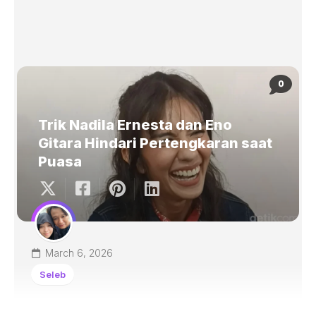
0
Trik Nadila Ernesta dan Eno
Gitara Hindari Pertengkaran saat
Puasa
March 6, 2026
Seleb