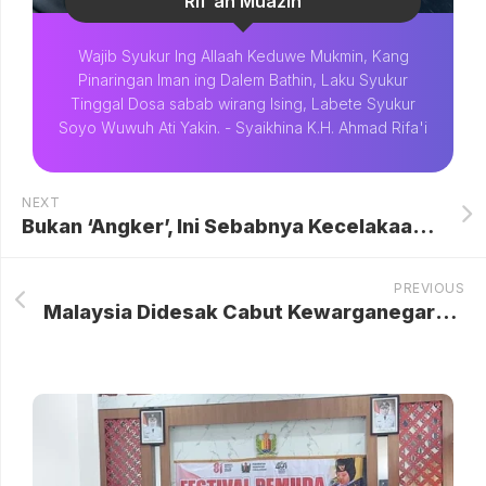
Rif'an Muazin
Wajib Syukur Ing Allaah Keduwe Mukmin, Kang
Pinaringan Iman ing Dalem Bathin, Laku Syukur
Tinggal Dosa sabab wirang Ising, Labete Syukur
Soyo Wuwuh Ati Yakin. - Syaikhina K.H. Ahmad Rifa'i
NEXT
Bukan ‘Angker’, Ini Sebabnya Kecelakaan Truk Rem Blong Terus Berulang di Cipularang
PREVIOUS
Malaysia Didesak Cabut Kewarganegaraan 7 Pemain Naturalisasi