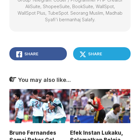
AliSuite, ShopeeSuite, BookSuite, WallSpot,
WallSpot Plus, TubeSpot. Seorang Muslim, Madhab
Syafi'i bermanhaj Salafy.
SHARE
SHARE
You may also like...
Bruno Fernandes
Efek Instan Lukaku,
Samai Rekor Gol
Selamatkan Belgia