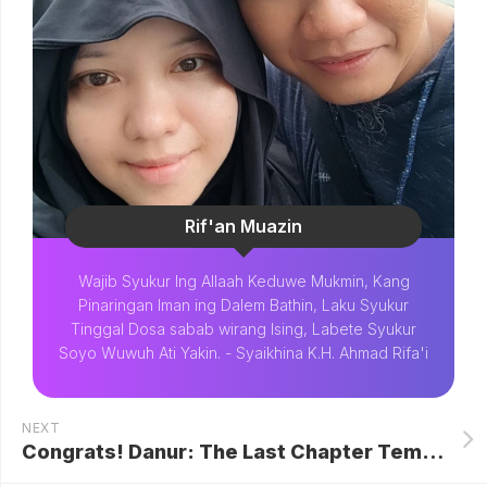
Rif'an Muazin
Wajib Syukur Ing Allaah Keduwe Mukmin, Kang
Pinaringan Iman ing Dalem Bathin, Laku Syukur
Tinggal Dosa sabab wirang Ising, Labete Syukur
Soyo Wuwuh Ati Yakin. - Syaikhina K.H. Ahmad Rifa'i
NEXT
Congrats! Danur: The Last Chapter Tembus 2 Juta Penonton dan Jadi Bukti Kekuatan Waralaba Horor Indonesia