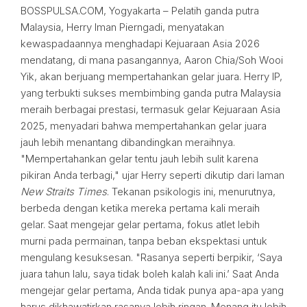
BOSSPULSA.COM, Yogyakarta – Pelatih ganda putra
Malaysia, Herry Iman Pierngadi, menyatakan
kewaspadaannya menghadapi Kejuaraan Asia 2026
mendatang, di mana pasangannya, Aaron Chia/Soh Wooi
Yik, akan berjuang mempertahankan gelar juara. Herry IP,
yang terbukti sukses membimbing ganda putra Malaysia
meraih berbagai prestasi, termasuk gelar Kejuaraan Asia
2025, menyadari bahwa mempertahankan gelar juara
jauh lebih menantang dibandingkan meraihnya.
"Mempertahankan gelar tentu jauh lebih sulit karena
pikiran Anda terbagi," ujar Herry seperti dikutip dari laman
New Straits Times
. Tekanan psikologis ini, menurutnya,
berbeda dengan ketika mereka pertama kali meraih
gelar. Saat mengejar gelar pertama, fokus atlet lebih
murni pada permainan, tanpa beban ekspektasi untuk
mengulang kesuksesan. "Rasanya seperti berpikir, ‘Saya
juara tahun lalu, saya tidak boleh kalah kali ini.’ Saat Anda
mengejar gelar pertama, Anda tidak punya apa-apa yang
harus dikhawatirkan rasanya lebih ringan. Menang itu lebih