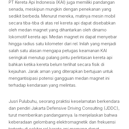
PT Kereta Api Indonesia (KAI) juga memiliki pandangan
senada, meskipun mungkin dengan penekanan yang
sedikit berbeda. Menurut mereka, matinya mesin mobil
secara tiba-tiba di atas rel kereta api dapat disebabkan
oleh medan magnet yang dihantarkan oleh dinamo
lokomotif kereta api. Medan magnet ini dapat menyebar
hingga radius satu kilometer dari rel. Inilah yang menjadi
salah satu alasan mengapa petugas keamanan KAI
seringkali menutup palang pintu perlintasan kereta api
bahkan ketika kereta belum terlihat secara fisik di
kejauhan. Jarak aman yang diterapkan bertujuan untuk
mengantisipasi potensi gangguan medan magnet ini
terhadap kendaraan yang melintas.
Jusri Pulubuhu, seorang praktisi keselamatan berkendara
dan pendiri Jakarta Defensive Driving Consulting (JDDC),
turut memberikan pandangannya. Ia menjelaskan bahwa
keberadaan gelombang elektromagnetik dan frekuensi
tertentu di sekitar rel kereta api memang dapat