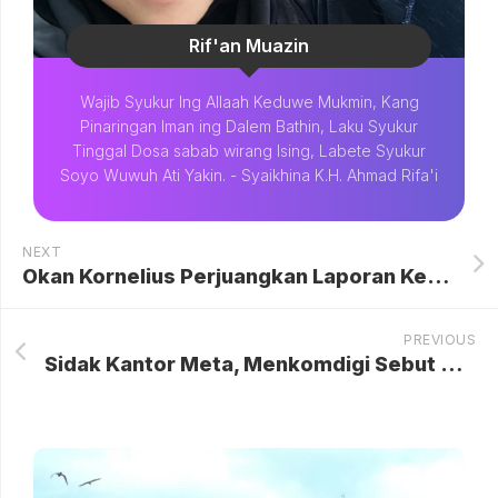
Rif'an Muazin
Wajib Syukur Ing Allaah Keduwe Mukmin, Kang
Pinaringan Iman ing Dalem Bathin, Laku Syukur
Tinggal Dosa sabab wirang Ising, Labete Syukur
Soyo Wuwuh Ati Yakin. - Syaikhina K.H. Ahmad Rifa'i
NEXT
Okan Kornelius Perjuangkan Laporan Keluarga Terkait Dugaan Mafia Tanah
PREVIOUS
Sidak Kantor Meta, Menkomdigi Sebut Tingkat Kepatuhan di Bawah 30%.