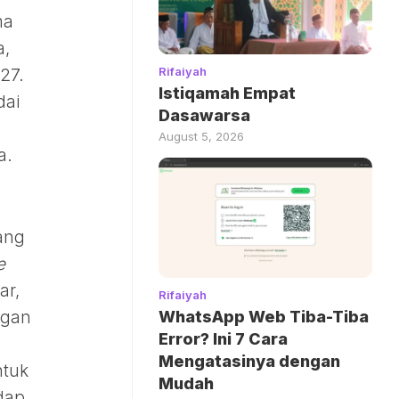
ma
a,
Rifaiyah
27.
Istiqamah Empat
dai
Dasawarsa
August 5, 2026
a.
ang
e
ar,
Rifaiyah
ngan
WhatsApp Web Tiba-Tiba
Error? Ini 7 Cara
Mengatasinya dengan
ntuk
Mudah
adap