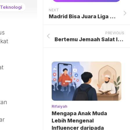
Teknologi
NEXT
Madrid Bisa Juara Liga Champions? Guti: Itu Rumit, tapi Peluang Tetap Terbuka
us
PREVIOUS
Bertemu Jemaah Salat Id, PM Australia Diprotes soal Serangan Israel ke Gaza
kat
at
2
.
kan
Rifaiyah
Mengapa Anak Muda
ar
Lebih Mengenal
Influencer daripada