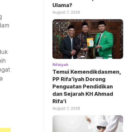
Ulama?
August 7, 2026
g
alam
duk
bih
Rifaiyah
ngat
Temui Kemendikdasmen,
ya
PP Rifa’iyah Dorong
Penguatan Pendidikan
dan Sejarah KH Ahmad
Rifa’i
August 7, 2026