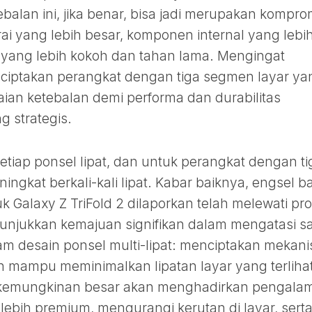
ebalan ini, jika benar, bisa jadi merupakan kompro
i yang lebih besar, komponen internal yang lebi
l yang lebih kokoh dan tahan lama. Mengingat
ciptakan perangkat dengan tiga segmen layar ya
ian ketebalan demi performa dan durabilitas
g strategis.
etiap ponsel lipat, dan untuk perangkat dengan ti
ingkat berkali-kali lipat. Kabar baiknya, engsel b
 Galaxy Z TriFold 2 dilaporkan telah melewati pr
menunjukkan kemajuan signifikan dalam mengatasi s
am desain ponsel multi-lipat: menciptakan mekan
n mampu meminimalkan lipatan layar yang terlihat
ini kemungkinan besar akan menghadirkan pengala
ebih premium, mengurangi kerutan di layar, sert