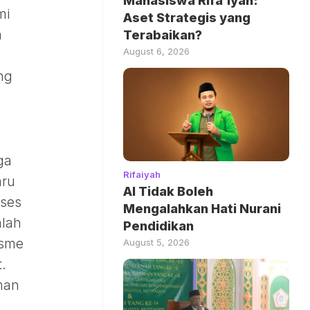
Mahasiswa Rifa’iyah:
mi
Aset Strategis yang
h
Terabaikan?
August 6, 2026
ng
ga
Rifaiyah
aru
AI Tidak Boleh
oses
Mengalahkan Hati Nurani
alah
Pendidikan
isme
August 5, 2026
.
man
a