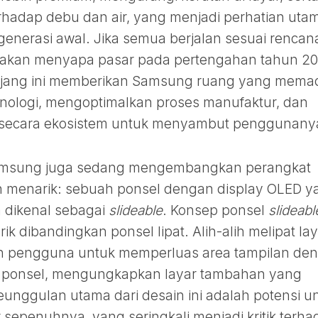
hadap debu dan air, yang menjadi perhatian uta
generasi awal. Jika semua berjalan sesuai rencan
ksi akan menyapa pasar pada pertengahan tahun 20
jang ini memberikan Samsung ruang yang mema
ologi, mengoptimalkan proses manufaktur, dan
 secara ekosistem untuk menyambut penggunany
, Samsung juga sedang mengembangkan perangkat
ah menarik: sebuah ponsel dengan display OLED y
h dikenal sebagai
slideable
. Konsep ponsel
slideabl
k dibandingkan ponsel lipat. Alih-alih melipat lay
n pengguna untuk memperluas area tampilan de
i ponsel, mengungkapkan layar tambahan yang
unggulan utama dari desain ini adalah potensi u
 sepenuhnya, yang seringkali menjadi kritik terh