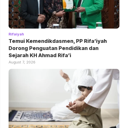
Rifaiyah
Temui Kemendikdasmen, PP Rifa’iyah
Dorong Penguatan Pendidikan dan
Sejarah KH Ahmad Rifa’i
August 7, 2026