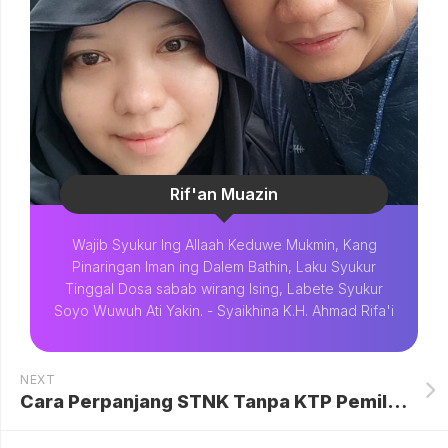
Rif'an Muazin
Wajib Syukur Ing Allaah Keduwe Mukmin, Kang
Pinaringan Iman ing Dalem Bathin, Laku Syukur
Tinggal Dosa sabab wirang Ising, Labete Syukur
Soyo Wuwuh Ati Yakin. - Syaikhina K.H. Ahmad Rifa'i
NEXT
Cara Perpanjang STNK Tanpa KTP Pemilik Lama: Solusi Balik Nama Kendaraan