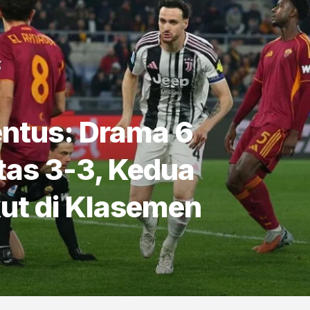
ntus: Drama 6
tas 3-3, Kedua
kut di Klasemen