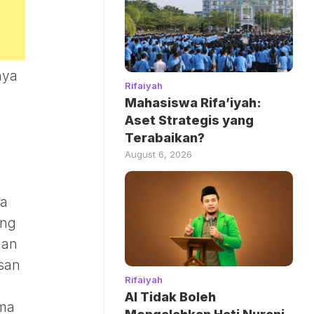
nya
Rifaiyah
Mahasiswa Rifa’iyah:
Aset Strategis yang
Terabaikan?
August 6, 2026
la
ang
lan
san
Rifaiyah
AI Tidak Boleh
oma