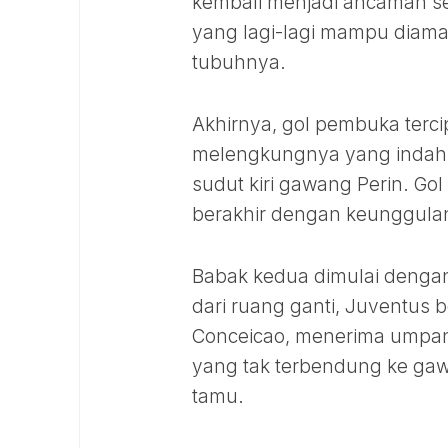
kembali menjadi ancaman se
yang lagi-lagi mampu diama
tubuhnya.
Akhirnya, gol pembuka terci
melengkungnya yang indah d
sudut kiri gawang Perin. Go
berakhir dengan keunggula
Babak kedua dimulai dengan
dari ruang ganti, Juventus
Conceicao, menerima umpan
yang tak terbendung ke ga
tamu.