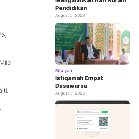
Mengalahkan Hati Nurani
Pendidikan
August 5, 2026
78,
Mile
Rifaiyah
Istiqamah Empat
.
Dasawarsa
ti.
August 5, 2026
o
k