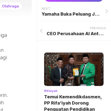
Olahraga
NEXT
Yamaha Buka Peluang Jadi Pemasok Motor Operasional Kopdes Merah Putih
PREVIOUS
CEO Perusahaan AI Anthropic Pastikan Takkan Patuhi Militer AS
Liga
an
agi
Rifaiyah
rin.
Temui Kemendikdasmen,
ih
PP Rifa’iyah Dorong
Penguatan Pendidikan
ut.