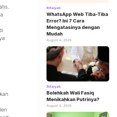
tis.
Rifaiyah
WhatsApp Web Tiba-Tiba
ra
Error? Ini 7 Cara
Mengatasinya dengan
di
Mudah
nya
August 4, 2026
Rifaiyah
Bolehkah Wali Fasiq
hkan
Menikahkan Putrinya?
August 4, 2026
len