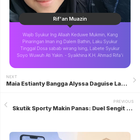
Rif'an Muazin
Wajib Syukur Ing Allaah Keduwe Mukmin, Kang
Pinaringan Iman ing Dalem Bathin, Laku Syukur
Tinggal Dosa sabab wirang Ising, Labete Syukur
Soyo Wuwuh Ati Yakin. - Syaikhina K.H. Ahmad Rifa'i
NEXT
Maia Estianty Bangga Alyssa Daguise Lahiran Normal: Luar Biasa!
PREVIOUS
Skutik Sporty Makin Panas: Duel Sengit Honda Vario dan Yamaha Aerox di Mei 2026, Cek Harga Terbarunya!