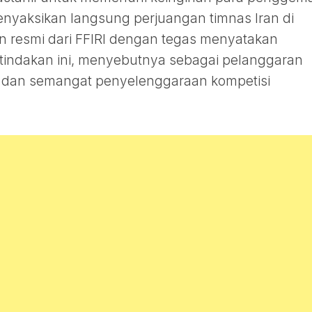
yaksikan langsung perjuangan timnas Iran di
 resmi dari FFIRI dengan tegas menyatakan
tindakan ini, menyebutnya sebagai pelanggaran
n dan semangat penyelenggaraan kompetisi