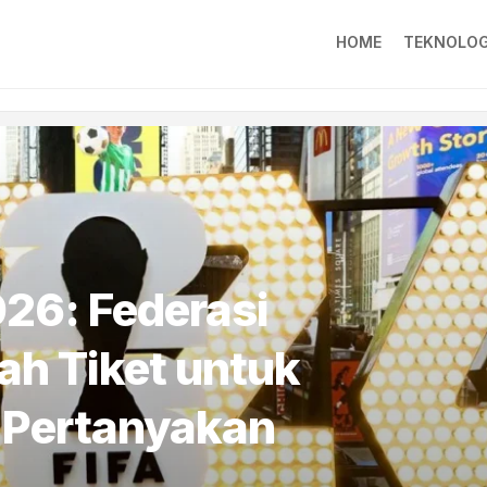
HOME
TEKNOLOG
026: Federasi
tah Tiket untuk
, Pertanyakan