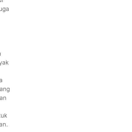
di
juga
n
nyak
a
yang
gan
tuk
an.