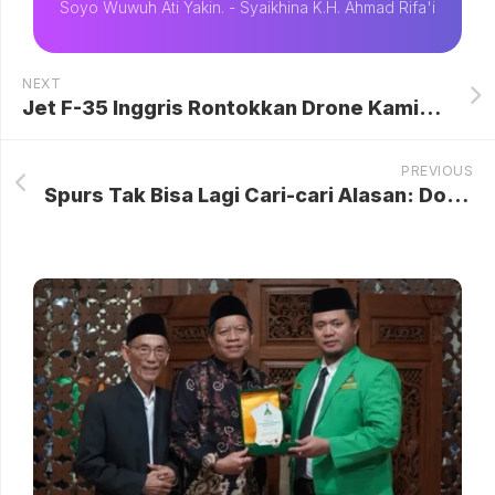
Soyo Wuwuh Ati Yakin. - Syaikhina K.H. Ahmad Rifa'i
NEXT
Jet F-35 Inggris Rontokkan Drone Kamikaze Iran Tapi Biayanya Mahal
PREVIOUS
Spurs Tak Bisa Lagi Cari-cari Alasan: Dominasi Solanke dan Perjuangan Keluar dari Jurang Degradasi