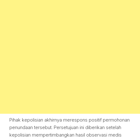
Pihak kepolisian akhirnya merespons positif permohonan
penundaan tersebut. Persetujuan ini diberikan setelah
kepolisian mempertimbangkan hasil observasi medis