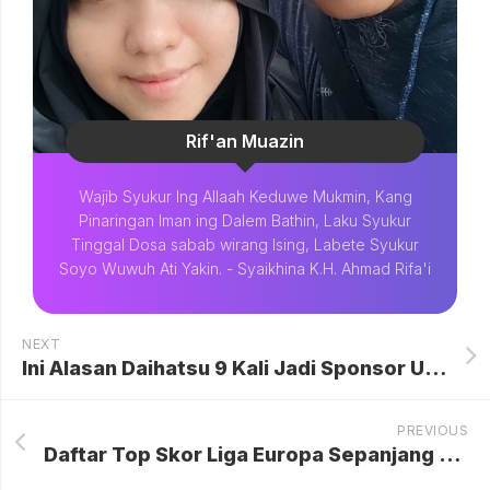
Rif'an Muazin
Wajib Syukur Ing Allaah Keduwe Mukmin, Kang
Pinaringan Iman ing Dalem Bathin, Laku Syukur
Tinggal Dosa sabab wirang Ising, Labete Syukur
Soyo Wuwuh Ati Yakin. - Syaikhina K.H. Ahmad Rifa'i
NEXT
Ini Alasan Daihatsu 9 Kali Jadi Sponsor Utama Ajang Bulutangkis Indonesia Masters
PREVIOUS
Daftar Top Skor Liga Europa Sepanjang Masa: Bisa Tebak?