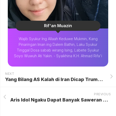
Rif'an Muazin
Wajib Syukur Ing Allaah Keduwe Mukmin, Kang
Pinaringan Iman ing Dalem Bathin, Laku Syukur
Tinggal Dosa sabab wirang Ising, Labete Syukur
Soyo Wuwuh Ati Yakin. - Syaikhina K.H. Ahmad Rifa'i
NEXT
Yang Bilang AS Kalah di Iran Dicap Trump Pengkhianatan
PREVIOUS
Aris Idol Ngaku Dapat Banyak Saweran dari TikTok, Ngamen di Pantai hingga Bukit: Perjuangan Baru Sang Musisi di Era Digital