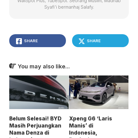
WallSpot Plus, TubeSpot. Seorang Muslim, Madhab
Syafi'i bermanhaj Salafy.
SHARE
SHARE
You may also like...
Belum Selesai! BYD
Xpeng G6 ‘Laris
Masih Perjuangkan
Manis’ di
Nama Denza di
Indonesia,