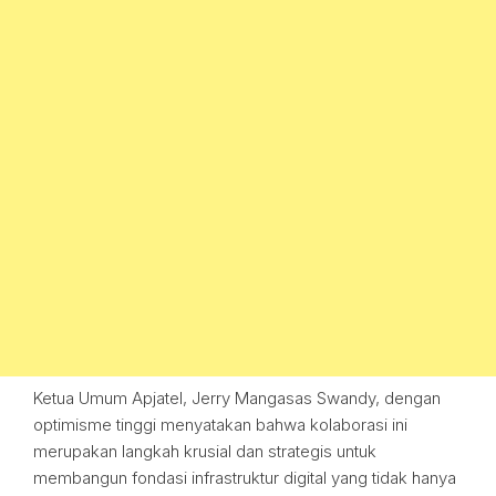
Ketua Umum Apjatel, Jerry Mangasas Swandy, dengan
optimisme tinggi menyatakan bahwa kolaborasi ini
merupakan langkah krusial dan strategis untuk
membangun fondasi infrastruktur digital yang tidak hanya