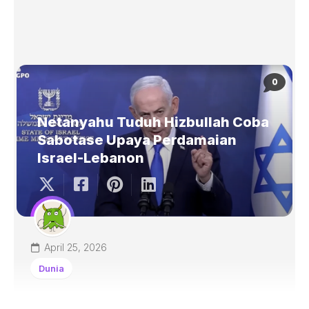
0
Netanyahu Tuduh Hizbullah Coba
Sabotase Upaya Perdamaian
Israel-Lebanon
April 25, 2026
Dunia