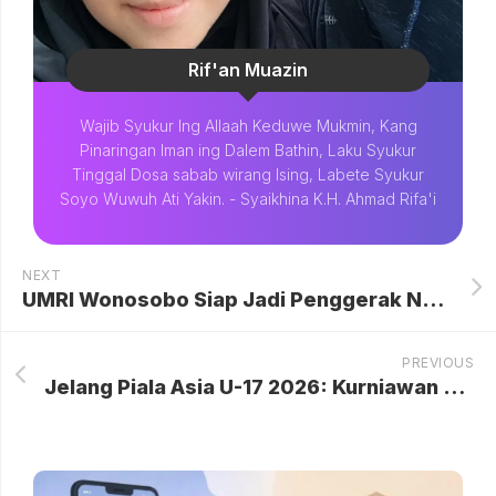
Rif'an Muazin
Wajib Syukur Ing Allaah Keduwe Mukmin, Kang
Pinaringan Iman ing Dalem Bathin, Laku Syukur
Tinggal Dosa sabab wirang Ising, Labete Syukur
Soyo Wuwuh Ati Yakin. - Syaikhina K.H. Ahmad Rifa'i
NEXT
UMRI Wonosobo Siap Jadi Penggerak Narasi Positif Lewat Pelatihan Jurnalistik
PREVIOUS
Jelang Piala Asia U-17 2026: Kurniawan Bakal Coret 6 Pemain