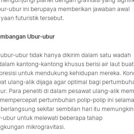
engunjungi planet dengan gravitasi yang signifi
bur-ubur ini berupaya memberikan jawaban awal
aan futuristik tersebut.
kembangan Ubur-ubur
 ubur-ubur tidak hanya dikirim dalam satu wadah
alam kantong-kantong khusus berisi air laut bua
 presisi untuk mendukung kehidupan mereka. Kond
at ulang-alik dijaga agar optimal bagi pertumbuh
 Para peneliti di dalam pesawat ulang-alik memil
mempercepat pertumbuhan polip-polip ini selam
 berlangsung sekitar sembilan hari itu memungki
-ubur untuk melewati beberapa tahap
gkungan mikrogravitasi.