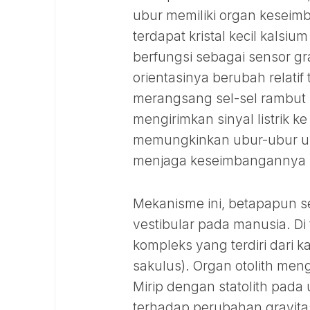
ubur memiliki organ keseimb
terdapat kristal kecil kalsium 
berfungsi sebagai sensor gra
orientasinya berubah relatif
merangsang sel-sel rambut s
mengirimkan sinyal listrik k
memungkinkan ubur-ubur un
menjaga keseimbangannya 
Mekanisme ini, betapapun s
vestibular pada manusia. Di
kompleks yang terdiri dari ka
sakulus). Organ otolith meng
Mirip dengan statolith pada 
terhadap perubahan gravitas