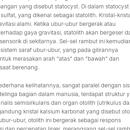
angan yang disebut statocyst. Di dalam statocyst 
sulfat, yang dikenal sebagai statolith. Kristal-krista
vitasi alami. Ketika ubur-ubur bergerak atau
 terhadap gaya gravitasi, statolith akan bergeser d
ensorik di sekitarnya. Sel-sel rambut ini kemudia
e sistem saraf ubur-ubur, yang pada gilirannya
tuk merasakan arah "atas" dan "bawah" dan
saat berenang.
ederhana kelihatannya, sangat paralel dengan si
 telinga bagian dalam manusia, terdapat struktur 
nalis semisirkularis dan organ otolith (utrikulus d
andung kristal kalsium karbonat yang disebut otol
ubur-ubur, otolith ini bergerak sebagai respons
i dan percepatan linier, merangsang sel-sel ram