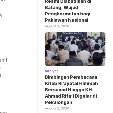
Resmi Diabadikan di
Batang, Wujud
Penghormatan bagi
,
Pahlawan Nasional
August 3, 2026
ami
a
Rifaiyah
a
Bimbingan Pembacaan
Kitab Ri’ayatal Himmah
Bersanad Hingga KH.
Ahmad Rifa’i Digelar di
Pekalongan
August 2, 2026