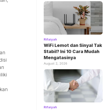
kan,
Rifaiyah
WiFi Lemot dan Sinyal Tak
Stabil? Ini 10 Cara Mudah
tan
Mengatasinya
isi
August 2, 2026
an
iki
a
nkan
Rifaiyah