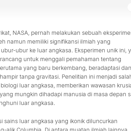
rikat, NASA, pernah melakukan sebuah eksperim
 namun memiliki signifikansi ilmiah yang
ubur-ubur ke luar angkasa. Eksperimen unik ini, 
 dirancang untuk menggali pemahaman tentang
terutama yang baru berkembang, beradaptasi da
mpir tanpa gravitasi. Penelitian ini menjadi sala
 biologi luar angkasa, memberikan wawasan krusi
is yang mungkin dihadapi manusia di masa depan s
nghuni luar angkasa.
i sains luar angkasa yang ikonik diluncurkan
alik Columbia. Di antara muatan ilmiah lainnya,