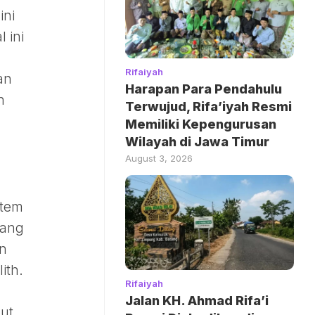
ini
l ini
Rifaiyah
an
Harapan Para Pendahulu
n
Terwujud, Rifa’iyah Resmi
Memiliki Kepengurusan
Wilayah di Jawa Timur
August 3, 2026
stem
yang
an
ith.
Rifaiyah
Jalan KH. Ahmad Rifa’i
but