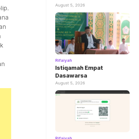
August 5, 2026
lip.
ana
an
a
uk
Rifaiyah
an
Istiqamah Empat
Dasawarsa
August 5, 2026
Rifaiyah