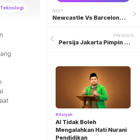
Teknologi
NEXT
Newcastle Vs Barcelona: The Magpies Berharap Tuah St James Park untuk Mengukir Sejarah di Babak 16 Besar Liga Champions
en
PREVIOUS
Persija Jakarta Pimpin Daftar Penyumbang Pemain Terbanyak untuk Skuad Sementara Timnas Indonesia di FIFA Series 2026
yang
n
h
al
aat
Rifaiyah
AI Tidak Boleh
Mengalahkan Hati Nurani
Pendidikan