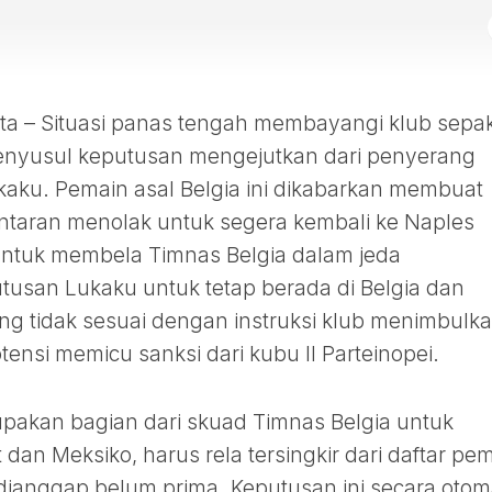
 – Situasi panas tengah membayangi klub sepa
, menyusul keputusan mengejutkan dari penyerang
aku. Pemain asal Belgia ini dikabarkan membuat
taran menolak untuk segera kembali ke Naples
t untuk membela Timnas Belgia dalam jeda
putusan Lukaku untuk tetap berada di Belgia dan
ng tidak sesuai dengan instruksi klub menimbulk
ensi memicu sanksi dari kubu Il Parteinopei.
upakan bagian dari skuad Timnas Belgia untuk
dan Meksiko, harus rela tersingkir dari daftar pe
g dianggap belum prima. Keputusan ini secara otom