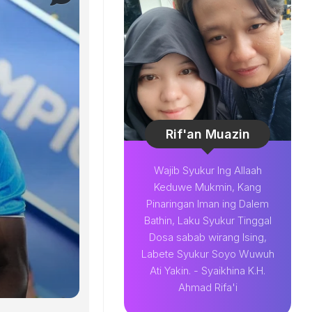
Rif'an Muazin
Wajib Syukur Ing Allaah
Keduwe Mukmin, Kang
Pinaringan Iman ing Dalem
Bathin, Laku Syukur Tinggal
Dosa sabab wirang Ising,
Labete Syukur Soyo Wuwuh
Ati Yakin. - Syaikhina K.H.
Ahmad Rifa'i