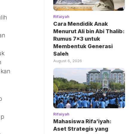
lih
Rifaiyah
Cara Mendidik Anak
Menurut Ali bin Abi Thalib:
an
Rumus 7×3 untuk
o
Membentuk Generasi
uk
Saleh
August 6, 2026
n
akan
p
Rifaiyah
ap
Mahasiswa Rifa’iyah:
Aset Strategis yang