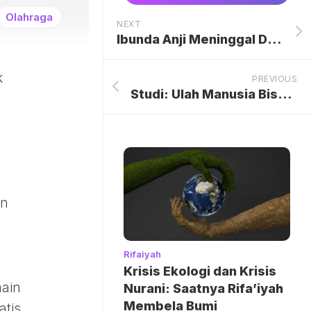
Olahraga
NEXT
Ibunda Anji Meninggal Dunia, Duka Menyelimuti Keluarga dan Rekan Selebritas
k
PREVIOUS
Studi: Ulah Manusia Bisa Sebabkan Hari di Bumi Jadi Lebih Panjang
an
Rifaiyah
Krisis Ekologi dan Krisis
main
Nurani: Saatnya Rifa’iyah
Membela Bumi
atis