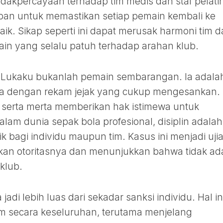
tidakpercayaan terhadap tim medis dan staf pelati
iban untuk memastikan setiap pemain kembali ke
aik. Sikap seperti ini dapat merusak harmoni tim 
in yang selalu patuh terhadap arahan klub.
u Lukaku bukanlah pemain sembarangan. Ia adala
ropa dengan rekam jejak yang cukup mengesankan.
k serta merta memberikan hak istimewa untuk
lam dunia sepak bola profesional, disiplin adalah
k bagi individu maupun tim. Kasus ini menjadi uji
kan otoritasnya dan menunjukkan bahwa tidak ad
klub.
jadi lebih luas dari sekadar sanksi individu. Hal in
m secara keseluruhan, terutama menjelang