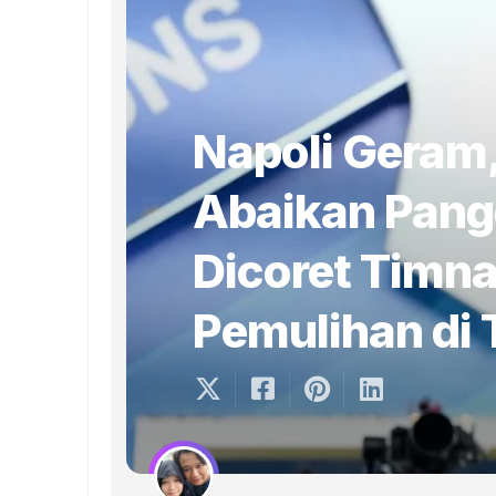
Napoli Geram
Abaikan Pangg
Dicoret Timnas
Pemulihan di 