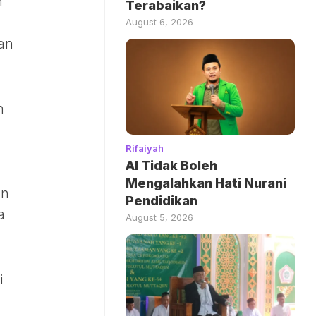
h
Terabaikan?
August 6, 2026
dan
h
Rifaiyah
AI Tidak Boleh
Mengalahkan Hati Nurani
an
Pendidikan
a
August 5, 2026
i