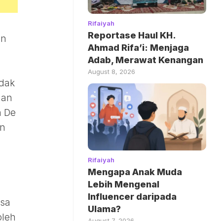
Rifaiyah
Reportase Haul KH.
an
Ahmad Rifa’i: Menjaga
Adab, Merawat Kenangan
August 8, 2026
idak
han
n De
an
Rifaiyah
Mengapa Anak Muda
Lebih Mengenal
Influencer daripada
asa
Ulama?
oleh
August 7, 2026