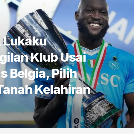
, Lukaku
ilan Klub Usai
 Belgia, Pilih
Tanah Kelahiran