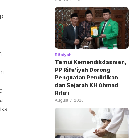
ap
n
Rifaiyah
Temui Kemendikdasmen,
PP Rifa’iyah Dorong
ri
Penguatan Pendidikan
dan Sejarah KH Ahmad
a
Rifa’i
a.
August 7, 2026
ika