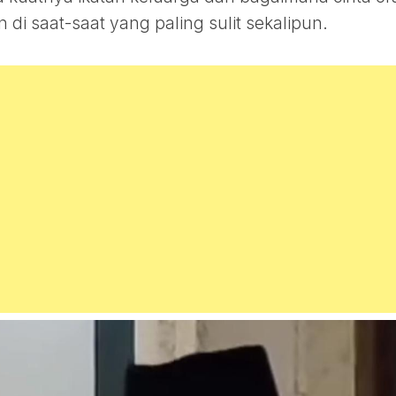
n di saat-saat yang paling sulit sekalipun.