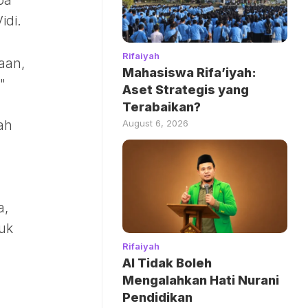
pa
idi.
Rifaiyah
aan,
Mahasiswa Rifa’iyah:
"
Aset Strategis yang
Terabaikan?
August 6, 2026
ah
a,
tuk
Rifaiyah
AI Tidak Boleh
Mengalahkan Hati Nurani
Pendidikan