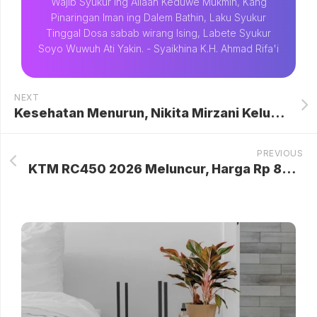
Wajib Syukur Ing Allaah Keduwe Mukmin, Kang
Pinaringan Iman ing Dalem Bathin, Laku Syukur
Tinggal Dosa sabab wirang Ising, Labete Syukur
Soyo Wuwuh Ati Yakin. - Syaikhina K.H. Ahmad Rifa'i
NEXT
Kesehatan Menurun, Nikita Mirzani Keluhkan Sakit Punggung di Rutan
PREVIOUS
KTM RC450 2026 Meluncur, Harga Rp 87 Jutaan dengan Mesin Dua Silinder dan Fitur Canggih