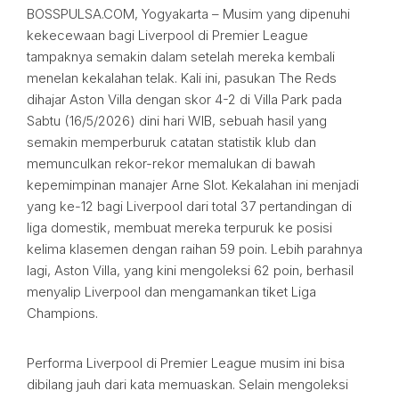
BOSSPULSA.COM, Yogyakarta – Musim yang dipenuhi
kekecewaan bagi Liverpool di Premier League
tampaknya semakin dalam setelah mereka kembali
menelan kekalahan telak. Kali ini, pasukan The Reds
dihajar Aston Villa dengan skor 4-2 di Villa Park pada
Sabtu (16/5/2026) dini hari WIB, sebuah hasil yang
semakin memperburuk catatan statistik klub dan
memunculkan rekor-rekor memalukan di bawah
kepemimpinan manajer Arne Slot. Kekalahan ini menjadi
yang ke-12 bagi Liverpool dari total 37 pertandingan di
liga domestik, membuat mereka terpuruk ke posisi
kelima klasemen dengan raihan 59 poin. Lebih parahnya
lagi, Aston Villa, yang kini mengoleksi 62 poin, berhasil
menyalip Liverpool dan mengamankan tiket Liga
Champions.
Performa Liverpool di Premier League musim ini bisa
dibilang jauh dari kata memuaskan. Selain mengoleksi