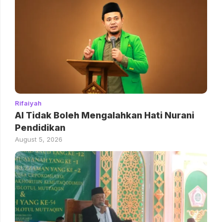
Rifaiyah
AI Tidak Boleh Mengalahkan Hati Nurani
Pendidikan
August 5, 2026