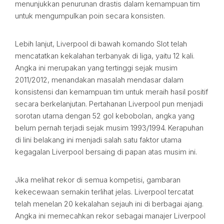
menunjukkan penurunan drastis dalam kemampuan tim
untuk mengumpulkan poin secara konsisten.
Lebih lanjut, Liverpool di bawah komando Slot telah
mencatatkan kekalahan terbanyak di liga, yaitu 12 kali.
Angka ini merupakan yang tertinggi sejak musim
2011/2012, menandakan masalah mendasar dalam
konsistensi dan kemampuan tim untuk meraih hasil positif
secara berkelanjutan. Pertahanan Liverpool pun menjadi
sorotan utama dengan 52 gol kebobolan, angka yang
belum pernah terjadi sejak musim 1993/1994. Kerapuhan
di lini belakang ini menjadi salah satu faktor utama
kegagalan Liverpool bersaing di papan atas musim ini.
Jika melihat rekor di semua kompetisi, gambaran
kekecewaan semakin terlihat jelas. Liverpool tercatat
telah menelan 20 kekalahan sejauh ini di berbagai ajang.
Angka ini memecahkan rekor sebagai manajer Liverpool