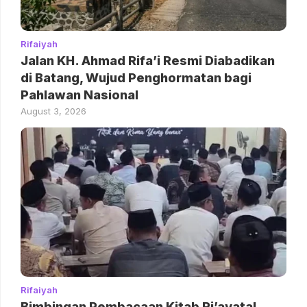
Rifaiyah
Jalan KH. Ahmad Rifa’i Resmi Diabadikan
di Batang, Wujud Penghormatan bagi
Pahlawan Nasional
August 3, 2026
Rifaiyah
Bimbingan Pembacaan Kitab Ri’ayatal