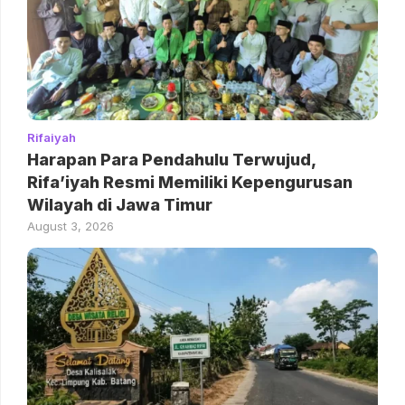
Rifaiyah
Harapan Para Pendahulu Terwujud,
Rifa’iyah Resmi Memiliki Kepengurusan
Wilayah di Jawa Timur
August 3, 2026