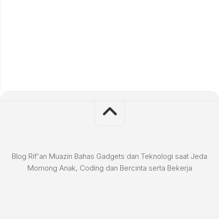
Blog Rif'an Muazin Bahas Gadgets dan Teknologi saat Jeda
Momong Anak, Coding dan Bercinta serta Bekerja