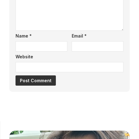
Name
*
Email
*
Website