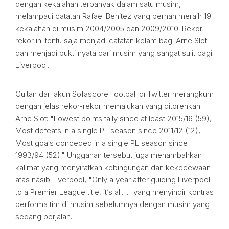
dengan kekalahan terbanyak dalam satu musim,
melampaui catatan Rafael Benitez yang pernah meraih 19
kekalahan di musim 2004/2005 dan 2009/2010. Rekor-
rekor ini tentu saja menjadi catatan kelam bagi Arne Slot
dan menjadi bukti nyata dari musim yang sangat sulit bagi
Liverpool.
Cuitan dari akun Sofascore Football di Twitter merangkum
dengan jelas rekor-rekor memalukan yang ditorehkan
Arne Slot: "Lowest points tally since at least 2015/16 (59),
Most defeats in a single PL season since 2011/12 (12),
Most goals conceded in a single PL season since
1993/94 (52)." Unggahan tersebut juga menambahkan
kalimat yang menyiratkan kebingungan dan kekecewaan
atas nasib Liverpool, "Only a year after guiding Liverpool
to a Premier League title, it’s all…" yang menyindir kontras
performa tim di musim sebelumnya dengan musim yang
sedang berjalan.