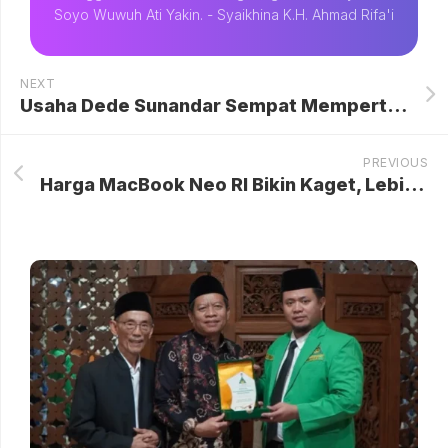
Soyo Wuwuh Ati Yakin. - Syaikhina K.H. Ahmad Rifa'i
NEXT
Usaha Dede Sunandar Sempat Mempertahankan Rumah Tangga dan Terus Berjuang Mencari Nafkah di Tengah Perceraian
PREVIOUS
Harga MacBook Neo RI Bikin Kaget, Lebih Murah dari Singapura & Malaysia