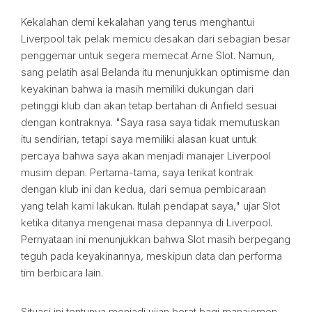
Kekalahan demi kekalahan yang terus menghantui
Liverpool tak pelak memicu desakan dari sebagian besar
penggemar untuk segera memecat Arne Slot. Namun,
sang pelatih asal Belanda itu menunjukkan optimisme dan
keyakinan bahwa ia masih memiliki dukungan dari
petinggi klub dan akan tetap bertahan di Anfield sesuai
dengan kontraknya. "Saya rasa saya tidak memutuskan
itu sendirian, tetapi saya memiliki alasan kuat untuk
percaya bahwa saya akan menjadi manajer Liverpool
musim depan. Pertama-tama, saya terikat kontrak
dengan klub ini dan kedua, dari semua pembicaraan
yang telah kami lakukan. Itulah pendapat saya," ujar Slot
ketika ditanya mengenai masa depannya di Liverpool.
Pernyataan ini menunjukkan bahwa Slot masih berpegang
teguh pada keyakinannya, meskipun data dan performa
tim berbicara lain.
Situasi ini tentunya menjadi ujian berat bagi manajemen