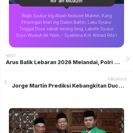
Rif'an Muazin
Wajib Syukur Ing Allaah Keduwe Mukmin, Kang
Pinaringan Iman ing Dalem Bathin, Laku Syukur
Tinggal Dosa sabab wirang Ising, Labete Syukur
Soyo Wuwuh Ati Yakin. - Syaikhina K.H. Ahmad Rifa'i
NEXT
Arus Balik Lebaran 2026 Melandai, Polri Siapkan Antisipasi Gelombang Kedua pada 29 Maret.
PREVIOUS
Jorge Martin Prediksi Kebangkitan Ducati di Jerez, Aprilia Siap Hadapi Tantangan Lebih Berat