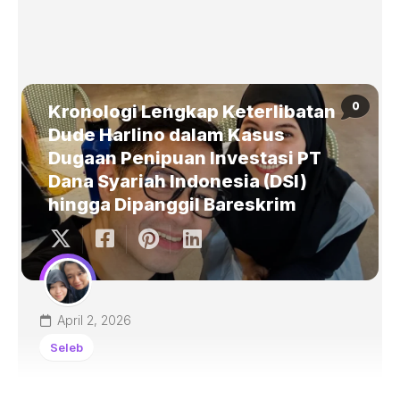
0
Kronologi Lengkap Keterlibatan
Dude Harlino dalam Kasus
Dugaan Penipuan Investasi PT
Dana Syariah Indonesia (DSI)
hingga Dipanggil Bareskrim
April 2, 2026
Seleb