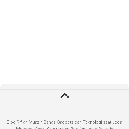
Blog Rif'an Muazin Bahas Gadgets dan Teknologi saat Jeda
Momong Anak, Coding dan Bercinta serta Bekerja