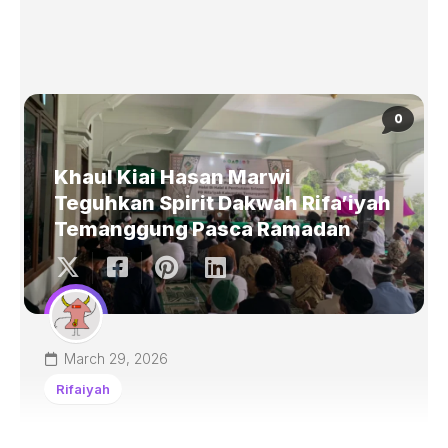
0
Khaul Kiai Hasan Marwi
Teguhkan Spirit Dakwah Rifa’iyah
Temanggung Pasca Ramadan
March 29, 2026
Rifaiyah