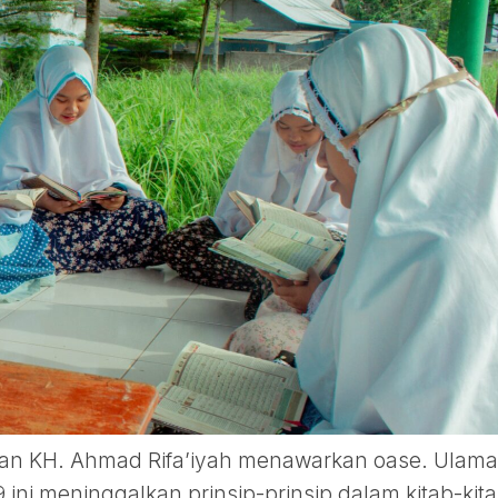
jaran KH. Ahmad Rifa’iyah menawarkan oase. Ulama
 ini meninggalkan prinsip-prinsip dalam kitab-kit