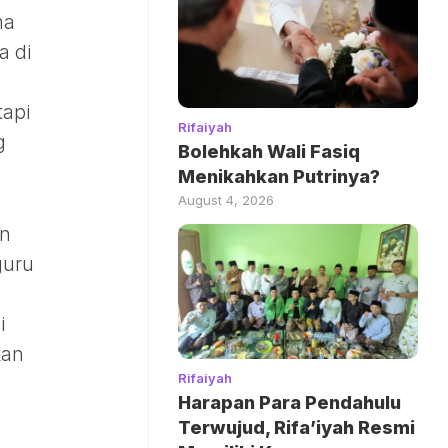
ma
a di
tapi
Rifaiyah
g
Bolehkah Wali Fasiq
Menikahkan Putrinya?
August 4, 2026
an
guru
i
kan
Rifaiyah
Harapan Para Pendahulu
Terwujud, Rifa’iyah Resmi