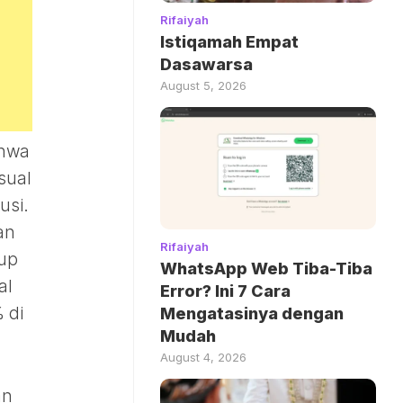
Rifaiyah
Istiqamah Empat
Dasawarsa
August 5, 2026
ahwa
sual
usi.
an
Rifaiyah
kup
WhatsApp Web Tiba-Tiba
al
Error? Ini 7 Cara
 di
Mengatasinya dengan
Mudah
August 4, 2026
an