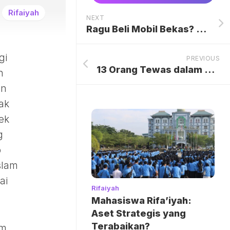
Rifaiyah
NEXT
Ragu Beli Mobil Bekas? Cari yang Kasih Garansi
gi
PREVIOUS
13 Orang Tewas dalam Rentetan Serangan Israel di Lebanon
n
an
ak
ek
g
p
slam
ai
Rifaiyah
Mahasiswa Rifa’iyah:
Aset Strategis yang
Terabaikan?
am