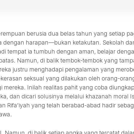
empuan berusia dua belas tahun yang setiap pa
a dengan harapan—bukan ketakutan. Sekolah da
di tempat ia tumbuh dengan aman, belajar deng
batas. Namun, di balik tembok-tembok yang tamp
 mereka justru menghadapi pengalaman yang merob
kerasan seksual yang dilakukan oleh orang-oran
mereka. Inilah realitas pahit yang coba diungka
tika, dan dicari solusinya melalui khazanah moral I
 Rifa’iyah yang telah berabad-abad hadir sebag
awa.
l. Namun, di balik setiap angka yang tercatat dal