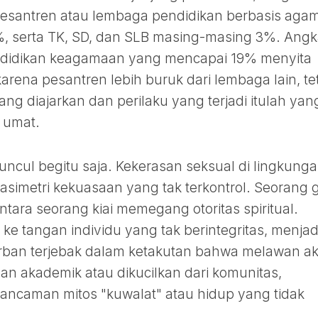
santren atau lembaga pendidikan berbasis aga
 serta TK, SD, dan SLB masing-masing 3%. Angk
didikan keagamaan yang mencapai 19% menyita
karena pesantren lebih buruk dari lembaga lain, te
yang diajarkan dan perilaku yang terjadi itulah yan
 umat.
ncul begitu saja. Kekerasan seksual di lingkung
i asimetri kekuasaan yang tak terkontrol. Seorang 
tara seorang kiai memegang otoritas spiritual.
h ke tangan individu yang tak berintegritas, menjad
rban terjebak dalam ketakutan bahwa melawan a
an akademik atau dikucilkan dari komunitas,
 ancaman mitos "kuwalat" atau hidup yang tidak