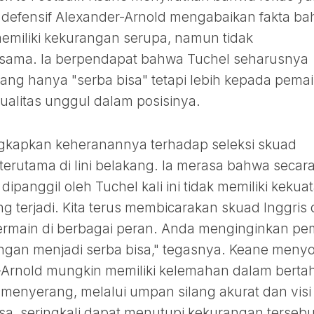
defensif Alexander-Arnold mengabaikan fakta b
memiliki kekurangan serupa, namun tidak
sama. Ia berpendapat bahwa Tuchel seharusnya
ang hanya "serba bisa" tetapi lebih kepada pema
ualitas unggul dalam posisinya.
gkapkan keheranannya terhadap seleksi skuad
 terutama di lini belakang. Ia merasa bahwa secar
dipanggil oleh Tuchel kali ini tidak memiliki kekua
ng terjadi. Kita terus membicarakan skuad Inggris
ermain di berbagai peran. Anda menginginkan pe
ngan menjadi serba bisa," tegasnya. Keane menyo
Arnold mungkin memiliki kelemahan dalam berta
menyerang, melalui umpan silang akurat dan visi
sa, seringkali dapat menutupi kekurangan tersebu