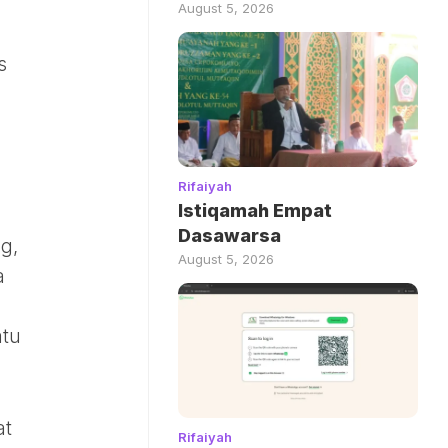
August 5, 2026
s
Rifaiyah
Istiqamah Empat
Dasawarsa
g,
August 5, 2026
a
atu
at
Rifaiyah