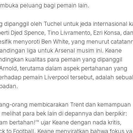
mbuka peluang bagi pemain lain.
dipanggil oleh Tuchel untuk jeda internasional ka
erti Djed Spence, Tino Livramento, Ezri Konsa, da
sifik menyoroti Ben White, yang menurut catatan
tandingan liga untuk Arsenal musim ini. Keane
ngkan kualitas para pemain yang dipanggil
Arnold, terutama dalam aspek pertahanan yang
 terhadap pemain Liverpool tersebut, adalah sebua
epadan.
orang-orang membicarakan Trent dan kemampuan
i melihat para bek lain di depannya dan berpikir:
am bertahan!’" ujar Keane dengan nada kritis,
ick to Football. Keane menyiratkan bahwa fokus y