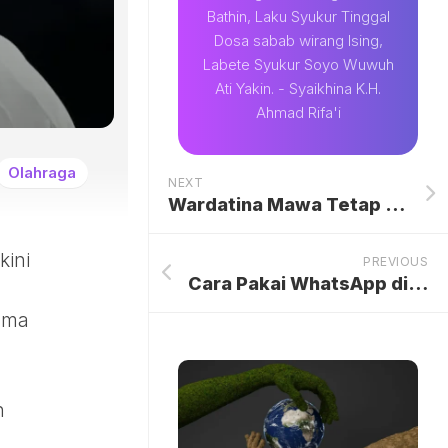
Bathin, Laku Syukur Tinggal
Dosa sabab wirang Ising,
Labete Syukur Soyo Wuwuh
Ati Yakin. - Syaikhina K.H.
Ahmad Rifa'i
Olahraga
NEXT
Wardatina Mawa Tetap Ingin Cerai dari Insanul Fahmi
kini
PREVIOUS
Cara Pakai WhatsApp di Garmin, Balas Pesan Langsung dari Smartwatch
nama
n