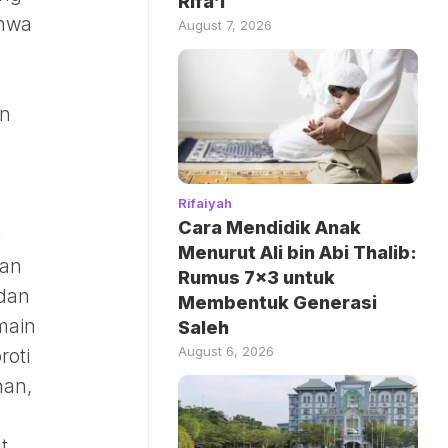
Rifa’i
ahwa
August 7, 2026
in
Rifaiyah
Cara Mendidik Anak
a
Menurut Ali bin Abi Thalib:
tan
Rumus 7×3 untuk
 dan
Membentuk Generasi
main
Saleh
August 6, 2026
roti
han,
t