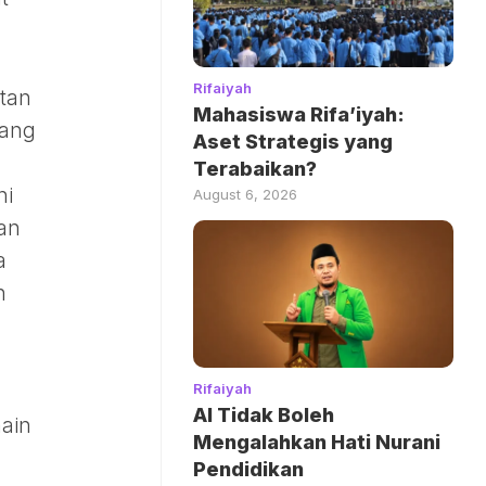
Rifaiyah
tan
Mahasiswa Rifa’iyah:
yang
Aset Strategis yang
Terabaikan?
ni
August 6, 2026
an
a
n
Rifaiyah
AI Tidak Boleh
main
Mengalahkan Hati Nurani
n
Pendidikan