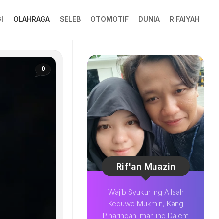
I
OLAHRAGA
SELEB
OTOMOTIF
DUNIA
RIFAIYAH
0
Rif'an Muazin
Wajib Syukur Ing Allaah
Keduwe Mukmin, Kang
Pinaringan Iman ing Dalem