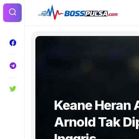
Skip
to
content
Keane Heran 
Arnold Tak Di
Inggris