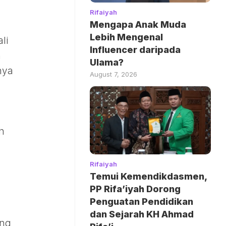
Rifaiyah
Mengapa Anak Muda
Lebih Mengenal
li
Influencer daripada
n
Ulama?
nya
August 7, 2026
h
Rifaiyah
Temui Kemendikdasmen,
PP Rifa’iyah Dorong
Penguatan Pendidikan
dan Sejarah KH Ahmad
ang