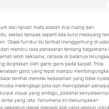
um dari tipuan mata adalah ilusi ruang dan
o, sekilas tampak seperti ada kursi melayang ta
. Objek furnitur itu terlihat menggantung di udar
 dan memicu rasa penasaran tentang bagaimana 
amati lebih seksama, rahasia di baliknya terungka
g diciptakan oleh garis-garis pada karpet. Pola
 penataan garis yang tepat mampu membingungka
ar terlihat memiliki kedalaman yang tidak nyata
mencoba melengkapi pola dan menciptakan perseps
etunjuk visual yang ambigu, padahal kenyataanny
tas lantai yang rata. Fenomena ini menunjukkan
 sekalipun dapat menjadi alat yang ampuh untu