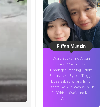
Rif'an Muazin
Wajib Syukur Ing Allaah
Keduwe Mukmin, Kang
Pinaringan Iman ing Dalem
Bathin, Laku Syukur Tinggal
Dosa sabab wirang Ising,
Labete Syukur Soyo Wuwuh
Ati Yakin. - Syaikhina K.H.
Ahmad Rifa'i