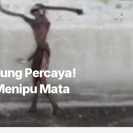
ung Percaya!
 Menipu Mata