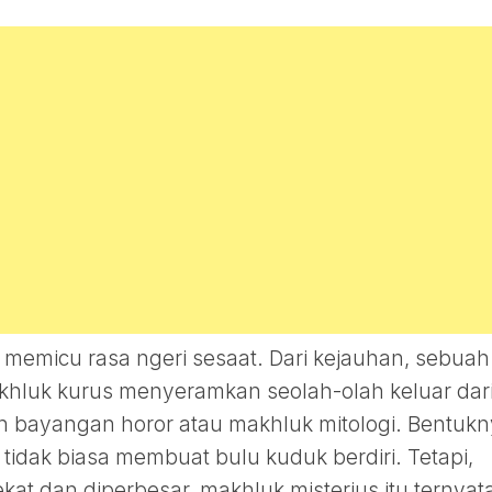
emicu rasa ngeri sesaat. Dari kejauhan, sebuah
hluk kurus menyeramkan seolah-olah keluar dar
bayangan horor atau makhluk mitologi. Bentukn
tidak biasa membuat bulu kuduk berdiri. Tetapi,
ekat dan diperbesar, makhluk misterius itu ternyat