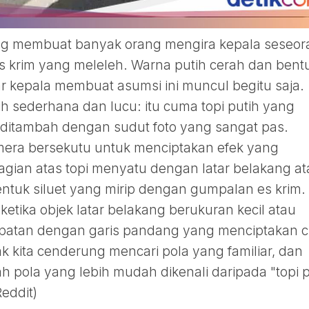
ang membuat banyak orang mengira kepala seseo
 es krim yang meleleh. Warna putih cerah dan bent
ar kepala membuat asumsi ini muncul begitu saja.
ih sederhana dan lucu: itu cuma topi putih yang
, ditambah dengan sudut foto yang sangat pas.
mera bersekutu untuk menciptakan efek yang
ian atas topi menyatu dengan latar belakang at
uk siluet yang mirip dengan gumpalan es krim.
di ketika objek latar belakang berukuran kecil atau
patan dengan garis pandang yang menciptakan ci
ak kita cenderung mencari pola yang familiar, dan
lah pola yang lebih mudah dikenali daripada "topi 
Reddit)