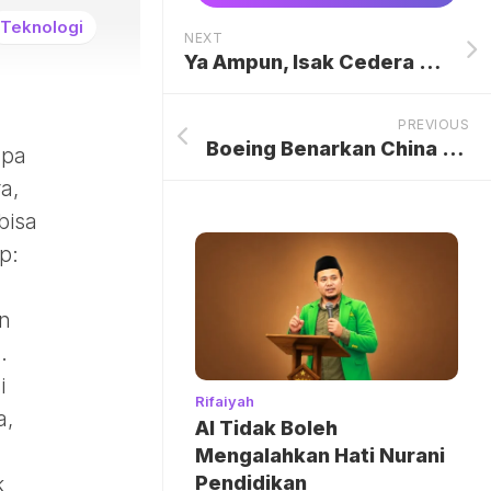
Teknologi
NEXT
Ya Ampun, Isak Cedera Lagi!
PREVIOUS
Boeing Benarkan China Akan Beli 200 Pesawat
npa
a,
bisa
p:
n
.
i
Rifaiyah
a,
AI Tidak Boleh
Mengalahkan Hati Nurani
Pendidikan
k