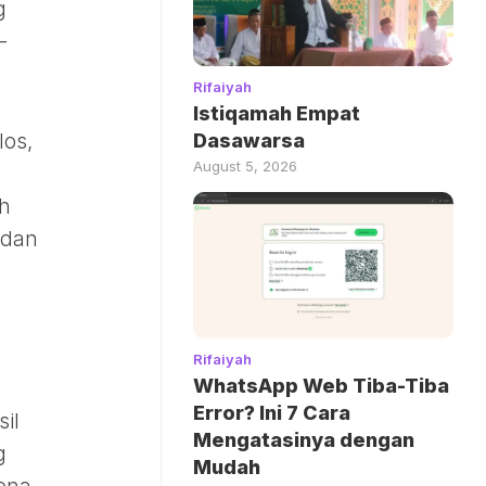
g
-
Rifaiyah
Istiqamah Empat
los,
Dasawarsa
August 5, 2026
ih
 dan
Rifaiyah
WhatsApp Web Tiba-Tiba
Error? Ini 7 Cara
il
Mengatasinya dengan
g
Mudah