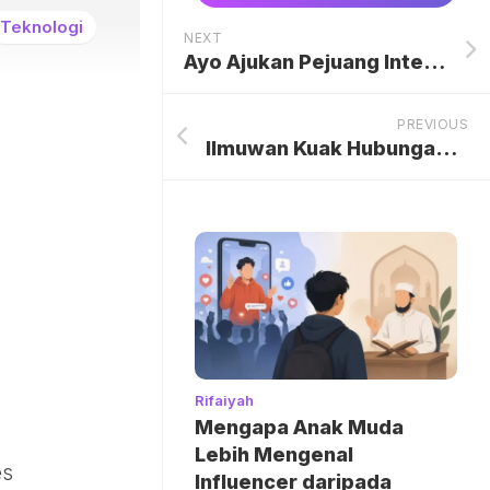
Teknologi
NEXT
Ayo Ajukan Pejuang Internet Masuk Desa di Apresiasi Konektivitas Digital!
PREVIOUS
Ilmuwan Kuak Hubungan Belut Purba Penghisap Darah dengan Manusia
Rifaiyah
Mengapa Anak Muda
Lebih Mengenal
es
Influencer daripada