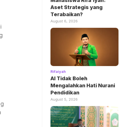
Mahasiswa Rifa’iyah:
Aset Strategis yang
Terabaikan?
August 6, 2026
i
ng
Rifaiyah
AI Tidak Boleh
Mengalahkan Hati Nurani
Pendidikan
August 5, 2026
ng
h