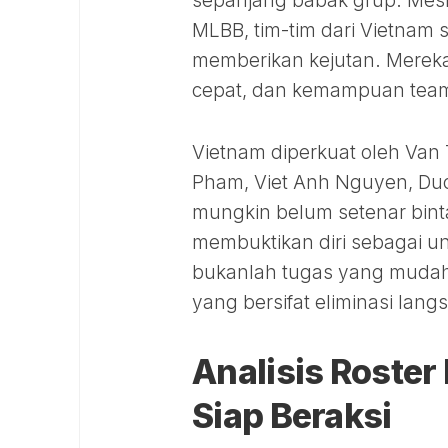
sepanjang babak grup. Meski
MLBB, tim-tim dari Vietnam
memberikan kejutan. Mereka 
cepat, dan kemampuan teamf
Vietnam diperkuat oleh Va
Pham, Viet Anh Nguyen, Du
mungkin belum setenar bint
membuktikan diri sebagai u
bukanlah tugas yang mudah,
yang bersifat eliminasi lang
Analisis Roste
Siap Beraksi