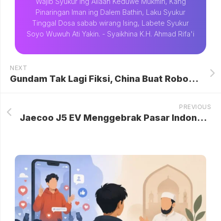
Wajib Syukur Ing Allaah Keduwe Mukmin, Kang
Pinaringan Iman ing Dalem Bathin, Laku Syukur
Tinggal Dosa sabab wirang Ising, Labete Syukur
Soyo Wuwuh Ati Yakin. - Syaikhina K.H. Ahmad Rifa'i
NEXT
Gundam Tak Lagi Fiksi, China Buat Robot Raksasa yang Bisa Dinaiki
PREVIOUS
Jaecoo J5 EV Menggebrak Pasar Indonesia: Dominasi Penjualan Mobil Listrik dengan 11.006 Unit Terdistribusi