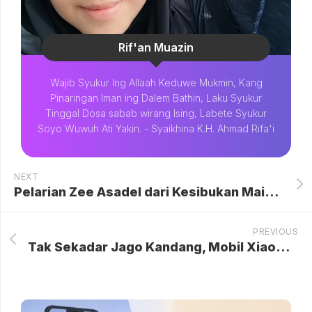
Rif'an Muazin
Wajib Syukur Ing Allaah Keduwe Mukmin, Kang
Pinaringan Iman ing Dalem Bathin, Laku Syukur
Tinggal Dosa sabab wirang Ising, Labete Syukur
Soyo Wuwuh Ati Yakin. - Syaikhina K.H. Ahmad Rifa'i
NEXT
Pelarian Zee Asadel dari Kesibukan Main Film
PREVIOUS
Tak Sekadar Jago Kandang, Mobil Xiaomi Bersiap Invasi Eropa