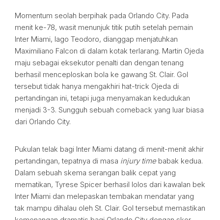
Momentum seolah berpihak pada Orlando City. Pada
menit ke-78, wasit menunjuk titik putih setelah pemain
Inter Miami, Iago Teodoro, dianggap menjatuhkan
Maximiliano Falcon di dalam kotak terlarang. Martin Ojeda
maju sebagai eksekutor penalti dan dengan tenang
berhasil menceploskan bola ke gawang St. Clair. Gol
tersebut tidak hanya mengakhiri hat-trick Ojeda di
pertandingan ini, tetapi juga menyamakan kedudukan
menjadi 3-3. Sungguh sebuah comeback yang luar biasa
dari Orlando City.
Pukulan telak bagi Inter Miami datang di menit-menit akhir
pertandingan, tepatnya di masa
injury time
babak kedua.
Dalam sebuah skema serangan balik cepat yang
mematikan, Tyrese Spicer berhasil lolos dari kawalan bek
Inter Miami dan melepaskan tembakan mendatar yang
tak mampu dihalau oleh St. Clair. Gol tersebut memastikan
kemenangan dramatis bagi Orlando City dengan skor