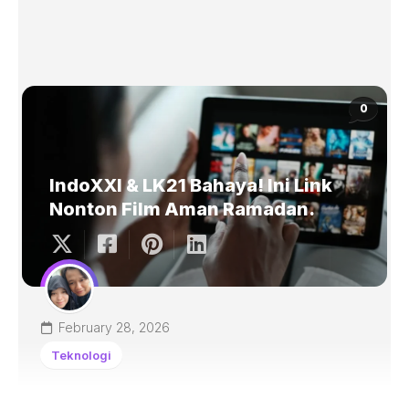
0
IndoXXI & LK21 Bahaya! Ini Link
Nonton Film Aman Ramadan.
February 28, 2026
Teknologi