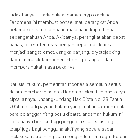
Tidak hanya itu, ada pula ancaman cryptojacking.
Fenomena ini membuat ponsel atau perangkat Anda
bekerja keras menambang mata uang kripto tanpa
sepengetahuan Anda. Akibatnya, perangkat akan cepat
panas, baterai terkuras dengan cepat, dan kinerja
menjadi sangat lemot. Jangka panjang, cryptojacking
dapat merusak komponen internal perangkat dan
mempersingkat masa pakainya.
Dari sisi hukum, pemerintah Indonesia semakin serius
dalam memberantas praktik pembajakan film dan karya
cipta lainnya. Undang-Undang Hak Cipta No. 28 Tahun
2014 menjadi payung hukum yang kuat untuk menindak
para pelanggar. Yang perlu dicatat, ancaman hukum ini
tidak hanya berlaku bagi pengelola situs-situs ilegal,
tetapi juga bagi pengguna aktif yang secara sadar
melakukan streaming atau mengunduh film ilegal. Potensi