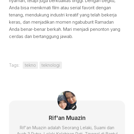
nyaman, tetapi juga berkualitas tinggi. Dengan begitu,
Anda bisa menikmati film atau serial favorit dengan
tenang, mendukung industri kreatif yang telah bekerja
keras, dan menjadikan momen ngabuburit Ramadan
Anda benar-benar berkah. Mari menjadi penonton yang
cerdas dan bertanggung jawab.
Tags:
tekno
teknologi
Rif'an Muazin
Rif'an Muazin adalah Seorang Lelaki, Suami dan
Ayah 3 Putra, Lelaki Kelahiran Pati, Tinggal di Bantul