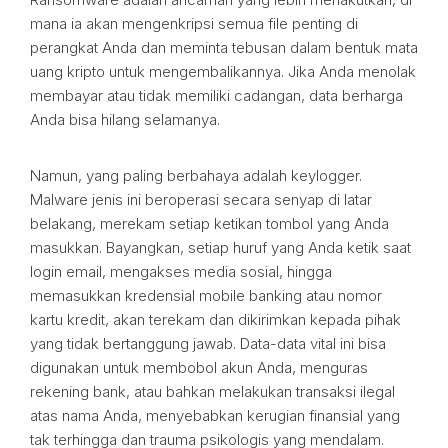
mana ia akan mengenkripsi semua file penting di
perangkat Anda dan meminta tebusan dalam bentuk mata
uang kripto untuk mengembalikannya. Jika Anda menolak
membayar atau tidak memiliki cadangan, data berharga
Anda bisa hilang selamanya.
Namun, yang paling berbahaya adalah keylogger.
Malware jenis ini beroperasi secara senyap di latar
belakang, merekam setiap ketikan tombol yang Anda
masukkan. Bayangkan, setiap huruf yang Anda ketik saat
login email, mengakses media sosial, hingga
memasukkan kredensial mobile banking atau nomor
kartu kredit, akan terekam dan dikirimkan kepada pihak
yang tidak bertanggung jawab. Data-data vital ini bisa
digunakan untuk membobol akun Anda, menguras
rekening bank, atau bahkan melakukan transaksi ilegal
atas nama Anda, menyebabkan kerugian finansial yang
tak terhingga dan trauma psikologis yang mendalam.