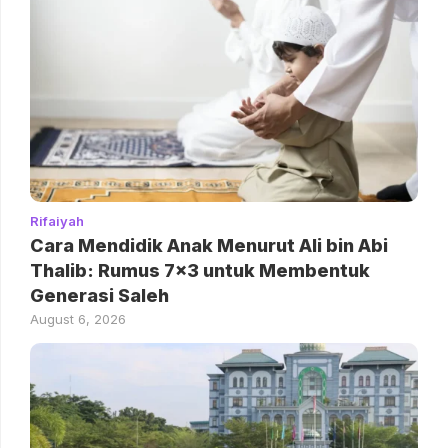
Rifaiyah
Cara Mendidik Anak Menurut Ali bin Abi
Thalib: Rumus 7×3 untuk Membentuk
Generasi Saleh
August 6, 2026