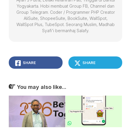
Yogyakarta. Hobi membuat Group FB, Channel dan
Group Telegram. Coder / Programmer PHP Creator
AliSuite, ShopeeSuite, BookSuite, WallSpot,
WallSpot Plus, TubeSpot. Seorang Muslim, Madhab
Syafi'i bermanhaj Salafy.
SHARE
SHARE
You may also like...