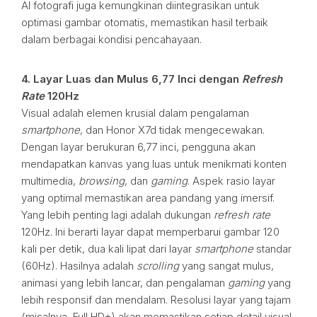
AI fotografi juga kemungkinan diintegrasikan untuk
optimasi gambar otomatis, memastikan hasil terbaik
dalam berbagai kondisi pencahayaan.
4. Layar Luas dan Mulus 6,77 Inci dengan
Refresh
Rate
120Hz
Visual adalah elemen krusial dalam pengalaman
smartphone
, dan Honor X7d tidak mengecewakan.
Dengan layar berukuran 6,77 inci, pengguna akan
mendapatkan kanvas yang luas untuk menikmati konten
multimedia,
browsing
, dan
gaming
. Aspek rasio layar
yang optimal memastikan area pandang yang imersif.
Yang lebih penting lagi adalah dukungan
refresh rate
120Hz. Ini berarti layar dapat memperbarui gambar 120
kali per detik, dua kali lipat dari layar
smartphone
standar
(60Hz). Hasilnya adalah
scrolling
yang sangat mulus,
animasi yang lebih lancar, dan pengalaman
gaming
yang
lebih responsif dan mendalam. Resolusi layar yang tajam
(misalnya, Full HD+) akan memastikan setiap detail visual