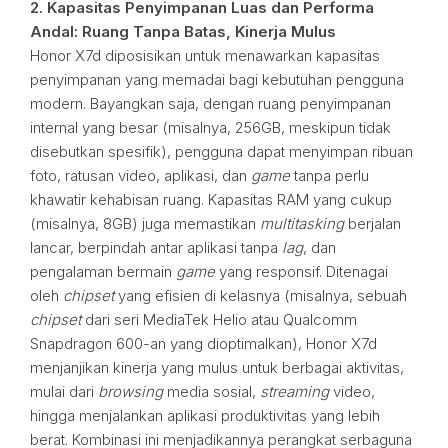
2. Kapasitas Penyimpanan Luas dan Performa
Andal: Ruang Tanpa Batas, Kinerja Mulus
Honor X7d diposisikan untuk menawarkan kapasitas
penyimpanan yang memadai bagi kebutuhan pengguna
modern. Bayangkan saja, dengan ruang penyimpanan
internal yang besar (misalnya, 256GB, meskipun tidak
disebutkan spesifik), pengguna dapat menyimpan ribuan
foto, ratusan video, aplikasi, dan
game
tanpa perlu
khawatir kehabisan ruang. Kapasitas RAM yang cukup
(misalnya, 8GB) juga memastikan
multitasking
berjalan
lancar, berpindah antar aplikasi tanpa
lag
, dan
pengalaman bermain
game
yang responsif. Ditenagai
oleh
chipset
yang efisien di kelasnya (misalnya, sebuah
chipset
dari seri MediaTek Helio atau Qualcomm
Snapdragon 600-an yang dioptimalkan), Honor X7d
menjanjikan kinerja yang mulus untuk berbagai aktivitas,
mulai dari
browsing
media sosial,
streaming
video,
hingga menjalankan aplikasi produktivitas yang lebih
berat. Kombinasi ini menjadikannya perangkat serbaguna