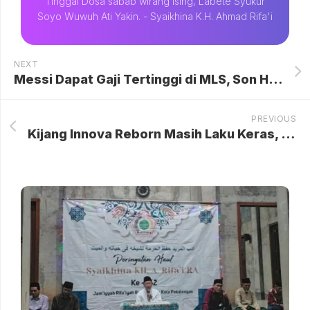
Tinggal Dosa sabab wirang Ising, Labete Syukur
Soyo Wuwuh Ati Yakin. - Syaikhina K.H. Ahmad Rifa'i
NEXT
Messi Dapat Gaji Tertinggi di MLS, Son Heung-min Setengahnya, dengan Perbandingan Gaji Pemain Bintang Lainnya
PREVIOUS
Kijang Innova Reborn Masih Laku Keras, Kalahkan Innova Zenix