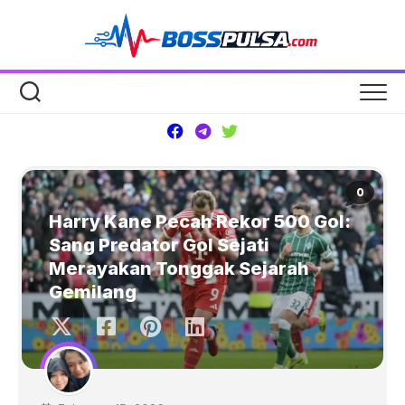
Skip
to
content
0
Harry Kane Pecah Rekor 500 Gol:
Sang Predator Gol Sejati
Merayakan Tonggak Sejarah
Gemilang