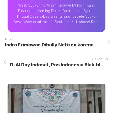
Wajib Syukur Ing Allaah Keduwe Mukmin, Kang
Pinaringan Iman ing Dalem Bathin, Laku Syukur
Tinggal Dosa sabab wirang Ising, Labete Syukur
Soyo Wuwuh Ati Yakin. - Syaikhina K.H. Ahmad Rifa'i
NEXT
Indra Frimawan Dibully Netizen karena Meludahi, Fajar Sadboy: Dia Minta Maaf
PREVIOUS
Di AI Day Indosat, Pos Indonesia Blak-blakan Dongkrak Sektor Rantai Pasok Pakai AI