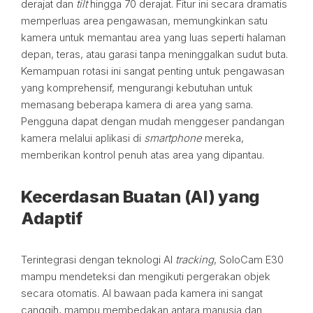
derajat dan
tilt
hingga 70 derajat. Fitur ini secara dramatis
memperluas area pengawasan, memungkinkan satu
kamera untuk memantau area yang luas seperti halaman
depan, teras, atau garasi tanpa meninggalkan sudut buta.
Kemampuan rotasi ini sangat penting untuk pengawasan
yang komprehensif, mengurangi kebutuhan untuk
memasang beberapa kamera di area yang sama.
Pengguna dapat dengan mudah menggeser pandangan
kamera melalui aplikasi di
smartphone
mereka,
memberikan kontrol penuh atas area yang dipantau.
Kecerdasan Buatan (AI) yang
Adaptif
Terintegrasi dengan teknologi AI
tracking
, SoloCam E30
mampu mendeteksi dan mengikuti pergerakan objek
secara otomatis. AI bawaan pada kamera ini sangat
canggih, mampu membedakan antara manusia dan