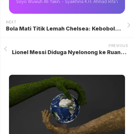
Soyo Wuwuh Ati Yakin. - Syaikhina K.H. Ahmad Rifa'i
NEXT
Bola Mati Titik Lemah Chelsea: Kebobolan 12 Gol Musim Ini, Rosenior Akui Kelemahan Krusial
PREVIOUS
Lionel Messi Diduga Nyelonong ke Ruang Wasit, Begini Penjelasan MLS dan Isi Lengkapnya