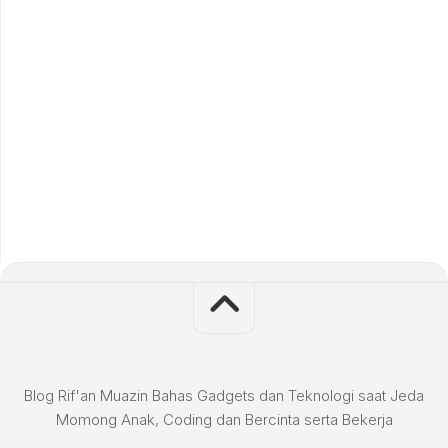
Blog Rif'an Muazin Bahas Gadgets dan Teknologi saat Jeda
Momong Anak, Coding dan Bercinta serta Bekerja