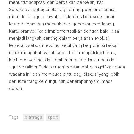
menuntut adaptasi dan perbaikan berkelanjutan.
Sepakbola, sebagai olahraga paling populer di dunia,
memiliki tanggung jawab untuk terus berevolusi agar
tetap relevan dan menarik bagi generasi mendatang.
Kartu oranye, jika diimplementasikan dengan baik, bisa
menjadi langkah penting dalam perjalanan evolusi
tersebut, sebuah revolusi kecil yang berpotensi besar
untuk mengubah wajah sepakbola menjadi lebih baik,
lebih menyerang, dan lebih menghibur. Dukungan dari
figur sekaliber Enrique memberikan bobot signifikan pada
wacana ini, dan membuka pintu bagi diskusi yang lebih
serius tentang kemungkinan penerapannya di masa
depan.
Tags:
olahraga
sport