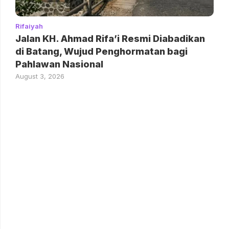
Rifaiyah
Jalan KH. Ahmad Rifa’i Resmi Diabadikan
di Batang, Wujud Penghormatan bagi
Pahlawan Nasional
August 3, 2026