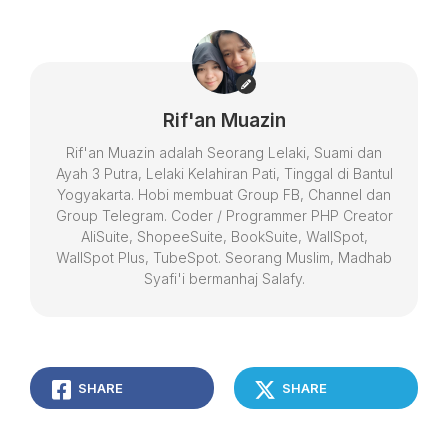
Rif'an Muazin
Rif'an Muazin adalah Seorang Lelaki, Suami dan
Ayah 3 Putra, Lelaki Kelahiran Pati, Tinggal di Bantul
Yogyakarta. Hobi membuat Group FB, Channel dan
Group Telegram. Coder / Programmer PHP Creator
AliSuite, ShopeeSuite, BookSuite, WallSpot,
WallSpot Plus, TubeSpot. Seorang Muslim, Madhab
Syafi'i bermanhaj Salafy.
SHARE
SHARE