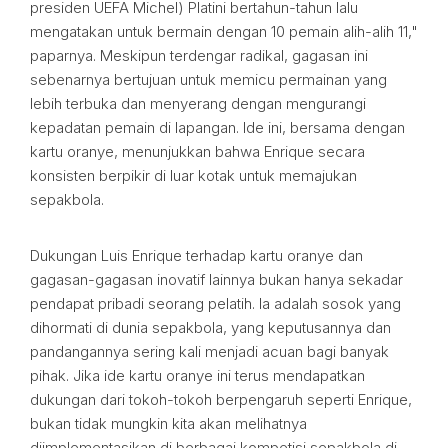
presiden UEFA Michel) Platini bertahun-tahun lalu
mengatakan untuk bermain dengan 10 pemain alih-alih 11,"
paparnya. Meskipun terdengar radikal, gagasan ini
sebenarnya bertujuan untuk memicu permainan yang
lebih terbuka dan menyerang dengan mengurangi
kepadatan pemain di lapangan. Ide ini, bersama dengan
kartu oranye, menunjukkan bahwa Enrique secara
konsisten berpikir di luar kotak untuk memajukan
sepakbola.
Dukungan Luis Enrique terhadap kartu oranye dan
gagasan-gagasan inovatif lainnya bukan hanya sekadar
pendapat pribadi seorang pelatih. Ia adalah sosok yang
dihormati di dunia sepakbola, yang keputusannya dan
pandangannya sering kali menjadi acuan bagi banyak
pihak. Jika ide kartu oranye ini terus mendapatkan
dukungan dari tokoh-tokoh berpengaruh seperti Enrique,
bukan tidak mungkin kita akan melihatnya
diimplementasikan di berbagai kompetisi sepakbola di