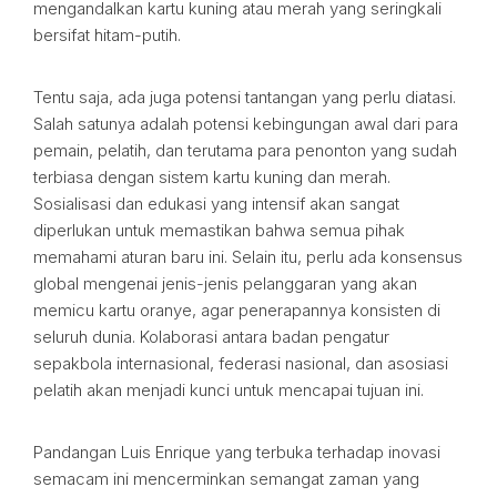
mengandalkan kartu kuning atau merah yang seringkali
bersifat hitam-putih.
Tentu saja, ada juga potensi tantangan yang perlu diatasi.
Salah satunya adalah potensi kebingungan awal dari para
pemain, pelatih, dan terutama para penonton yang sudah
terbiasa dengan sistem kartu kuning dan merah.
Sosialisasi dan edukasi yang intensif akan sangat
diperlukan untuk memastikan bahwa semua pihak
memahami aturan baru ini. Selain itu, perlu ada konsensus
global mengenai jenis-jenis pelanggaran yang akan
memicu kartu oranye, agar penerapannya konsisten di
seluruh dunia. Kolaborasi antara badan pengatur
sepakbola internasional, federasi nasional, dan asosiasi
pelatih akan menjadi kunci untuk mencapai tujuan ini.
Pandangan Luis Enrique yang terbuka terhadap inovasi
semacam ini mencerminkan semangat zaman yang