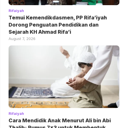
Rifaiyah
Temui Kemendikdasmen, PP Rifa’iyah
Dorong Penguatan Pendidikan dan
Sejarah KH Ahmad Rifa’i
August 7, 2026
Rifaiyah
Cara Mendidik Anak Menurut Ali bin Abi
Thalib: Rumus 7×3 untuk Membentuk