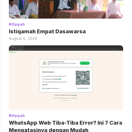
Rifaiyah
Istiqamah Empat Dasawarsa
August 5, 2026
Rifaiyah
WhatsApp Web Tiba-Tiba Error? Ini 7 Cara
Mengatasinya dengan Mudah