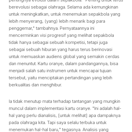
berevolusi sebagai olahraga. Selama ada kemungkinan
untuk meningkatkan, untuk menemukan sepakbola yang
lebih menyerang, (yang) lebih menarik bagi para
penggemar," tambahnya. Pernyataannya ini
mencerminkan visi progresif yang melihat sepakbola
tidak hanya sebagai sebuah kompetisi, tetapi juga
sebagai sebuah hiburan yang harus terus berinovasi
untuk memuaskan audiens global yang semakin cerdas
dan menuntut. Kartu oranye, dalam pandangannya, bisa
menjadi salah satu instrumen untuk mencapai tujuan
tersebut, yaitu menciptakan pertandingan yang lebih
berkualitas dan menghibur.
Ia tidak menutup mata terhadap tantangan yang mungkin
muncul dalam implementasi kartu oranye. "Ini adalah hal-
hal yang perlu dianalisis, [untuk melihat] apa dampaknya
pada olahraga kita. Tapi saya selalu terbuka untuk
menemukan hal-hal baru," tegasnya. Analisis yang