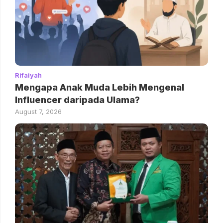
Rifaiyah
Mengapa Anak Muda Lebih Mengenal
Influencer daripada Ulama?
August 7, 2026