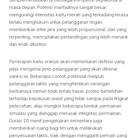
masa depan. Potensi manfaatnya sangat besar:
mengurangi intensitas kartu merah yang terkadang terasa
terlalu menghukum untuk pelanggaran ringan,
memberikan efek jera yang lebih proporsional, dan yang
terpenting, menciptakan pertandingan yang lebih menarik
dan enak ditonton.
Penerapan kartu oranye akan memerlukan definisi yang
jelas mengenai jenis pelanggaran yang akan dikenai
sanksi ini. Beberapa contoh potensial meliputi:
pelanggaran taktis yang menghentikan serangan
berbahaya namun tidak terlalu kasar, protes berlebihan
terhadap keputusan wasit yang tidak sampai pada tingkat
pelecehan, atau mungkin beberapa bentuk permainan
simulasi yang dianggap merusak integritas permainan.
Durasi 20 menit pengeluaran sementara juga
memberikan ruang bagi tim untuk melakukan
penyesuaian taktis, baik dengan mengganti pemain yang