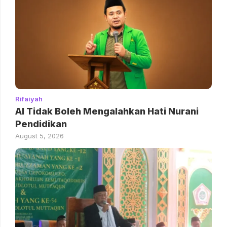
Rifaiyah
AI Tidak Boleh Mengalahkan Hati Nurani
Pendidikan
August 5, 2026