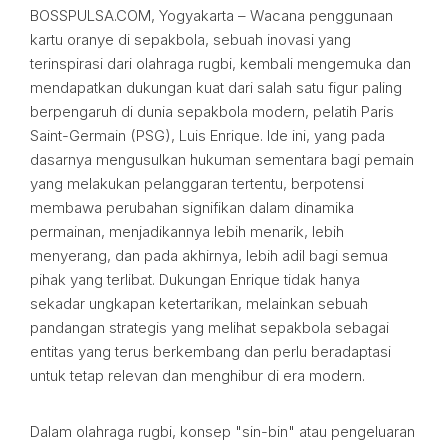
BOSSPULSA.COM, Yogyakarta – Wacana penggunaan
kartu oranye di sepakbola, sebuah inovasi yang
terinspirasi dari olahraga rugbi, kembali mengemuka dan
mendapatkan dukungan kuat dari salah satu figur paling
berpengaruh di dunia sepakbola modern, pelatih Paris
Saint-Germain (PSG), Luis Enrique. Ide ini, yang pada
dasarnya mengusulkan hukuman sementara bagi pemain
yang melakukan pelanggaran tertentu, berpotensi
membawa perubahan signifikan dalam dinamika
permainan, menjadikannya lebih menarik, lebih
menyerang, dan pada akhirnya, lebih adil bagi semua
pihak yang terlibat. Dukungan Enrique tidak hanya
sekadar ungkapan ketertarikan, melainkan sebuah
pandangan strategis yang melihat sepakbola sebagai
entitas yang terus berkembang dan perlu beradaptasi
untuk tetap relevan dan menghibur di era modern.
Dalam olahraga rugbi, konsep "sin-bin" atau pengeluaran